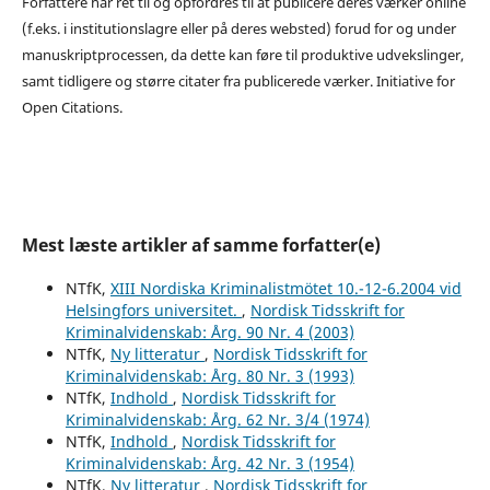
Forfattere har ret til og opfordres til at publicere deres værker online
(f.eks. i institutionslagre eller på deres websted) forud for og under
manuskriptprocessen, da dette kan føre til produktive udvekslinger,
samt tidligere og større citater fra publicerede værker. Initiative for
Open Citations.
Mest læste artikler af samme forfatter(e)
NTfK,
XIII Nordiska Kriminalistmötet 10.-12-6.2004 vid
Helsingfors universitet.
,
Nordisk Tidsskrift for
Kriminalvidenskab: Årg. 90 Nr. 4 (2003)
NTfK,
Ny litteratur
,
Nordisk Tidsskrift for
Kriminalvidenskab: Årg. 80 Nr. 3 (1993)
NTfK,
Indhold
,
Nordisk Tidsskrift for
Kriminalvidenskab: Årg. 62 Nr. 3/4 (1974)
NTfK,
Indhold
,
Nordisk Tidsskrift for
Kriminalvidenskab: Årg. 42 Nr. 3 (1954)
NTfK,
Ny litteratur
,
Nordisk Tidsskrift for