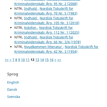
Kriminalvidenskab: Årg. 95 Nr. 2 (2008)
NTfK,
Indhold
,
Nordisk Tidsskrift for
Kriminalvidenskab: Årg. 70 Nr. 5 (1983)
NTfK,
Indhold
,
Nordisk Tidsskrift for
Kriminalvidenskab: Årg. 105 Nr. 3 (2018)
NTfK,
Kolofon
,
Nordisk Tidsskrift for
Kriminalvidenskab: Årg. 112 Nr. 1 (2025)
NTfK,
Indhold
,
Nordisk Tidsskrift for
Kriminalvidenskab: Årg. 66 Nr. 3/4 (1978)
NTfK,
Nyudkommen litteratur
,
Nordisk Tidsskrift for
Kriminalvidenskab: Årg. 42 Nr. 3 (1954)
<<
<
7
8
9
10
11
12
13
14
15
16
>
>>
Sprog
English
Dansk
Svenska