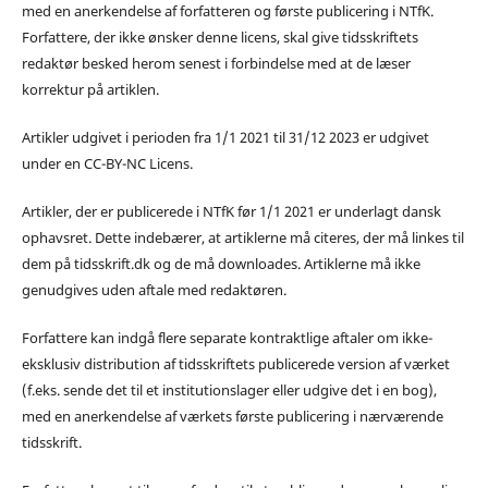
med en anerkendelse af forfatteren og første publicering i NTfK.
Forfattere, der ikke ønsker denne licens, skal give tidsskriftets
redaktør besked herom senest i forbindelse med at de læser
korrektur på artiklen.
Artikler udgivet i perioden fra 1/1 2021 til 31/12 2023 er udgivet
under en CC-BY-NC Licens.
Artikler, der er publicerede i NTfK før 1/1 2021 er underlagt dansk
ophavsret. Dette indebærer, at artiklerne må citeres, der må linkes til
dem på tidsskrift.dk og de må downloades. Artiklerne må ikke
genudgives uden aftale med redaktøren.
Forfattere kan indgå flere separate kontraktlige aftaler om ikke-
eksklusiv distribution af tidsskriftets publicerede version af værket
(f.eks. sende det til et institutionslager eller udgive det i en bog),
med en anerkendelse af værkets første publicering i nærværende
tidsskrift.