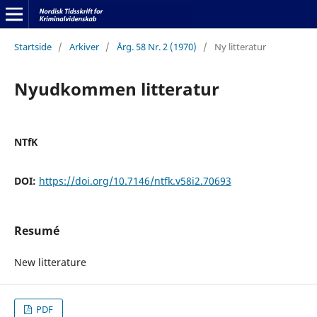
Startside
/
Arkiver
/
Årg. 58 Nr. 2 (1970)
/
Ny litteratur
Nyudkommen litteratur
NTfK
DOI:
https://doi.org/10.7146/ntfk.v58i2.70693
Resumé
New litterature
PDF