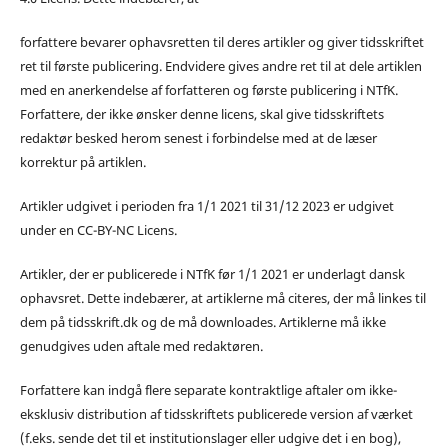
forfattere bevarer ophavsretten til deres artikler og giver tidsskriftet
ret til første publicering. Endvidere gives andre ret til at dele artiklen
med en anerkendelse af forfatteren og første publicering i NTfK.
Forfattere, der ikke ønsker denne licens, skal give tidsskriftets
redaktør besked herom senest i forbindelse med at de læser
korrektur på artiklen.
Artikler udgivet i perioden fra 1/1 2021 til 31/12 2023 er udgivet
under en CC-BY-NC Licens.
Artikler, der er publicerede i NTfK før 1/1 2021 er underlagt dansk
ophavsret. Dette indebærer, at artiklerne må citeres, der må linkes til
dem på tidsskrift.dk og de må downloades. Artiklerne må ikke
genudgives uden aftale med redaktøren.
Forfattere kan indgå flere separate kontraktlige aftaler om ikke-
eksklusiv distribution af tidsskriftets publicerede version af værket
(f.eks. sende det til et institutionslager eller udgive det i en bog),