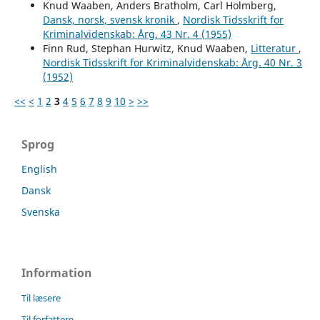
Knud Waaben, Anders Bratholm, Carl Holmberg,
Dansk, norsk, svensk kronik
,
Nordisk Tidsskrift for
Kriminalvidenskab: Årg. 43 Nr. 4 (1955)
Finn Rud, Stephan Hurwitz, Knud Waaben,
Litteratur
,
Nordisk Tidsskrift for Kriminalvidenskab: Årg. 40 Nr. 3
(1952)
<<
<
1
2
3
4
5
6
7
8
9
10
>
>>
Sprog
English
Dansk
Svenska
Information
Til læsere
Til forfattere