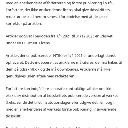
med en anerkendelse af forfatteren og første publicering i NTfK.
Forfattere, der ikke ønsker denne licens, skal give tidsskriftets
redaktør besked herom senest i forbindelse med at de læser
korrektur på artiklen.
Artikler udgivet i perioden fra 1/1 2021 til 31/12 2023 er udgivet
under en CC-BY-NC Licens.
Artikler, der er publicerede i NTfK før 1/1 2021 er underlagt dansk
ophavsret. Dette indebærer, at artiklerne må citeres, der må linkes til
dem på tidsskrift.dk og de må downloades. Artiklerne må ikke
genudgives uden aftale med redaktøren.
Forfattere kan indgå flere separate kontraktlige aftaler om ikke-
eksklusiv distribution af tidsskriftets publicerede version af værket
(f.eks. sende det til et institutionslager eller udgive det i en bog),
med en anerkendelse af værkets første publicering i nærværende
tidsskrift.