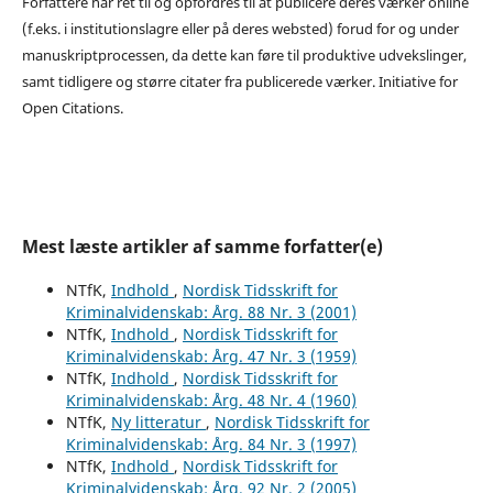
Forfattere har ret til og opfordres til at publicere deres værker online
(f.eks. i institutionslagre eller på deres websted) forud for og under
manuskriptprocessen, da dette kan føre til produktive udvekslinger,
samt tidligere og større citater fra publicerede værker. Initiative for
Open Citations.
Mest læste artikler af samme forfatter(e)
NTfK,
Indhold
,
Nordisk Tidsskrift for
Kriminalvidenskab: Årg. 88 Nr. 3 (2001)
NTfK,
Indhold
,
Nordisk Tidsskrift for
Kriminalvidenskab: Årg. 47 Nr. 3 (1959)
NTfK,
Indhold
,
Nordisk Tidsskrift for
Kriminalvidenskab: Årg. 48 Nr. 4 (1960)
NTfK,
Ny litteratur
,
Nordisk Tidsskrift for
Kriminalvidenskab: Årg. 84 Nr. 3 (1997)
NTfK,
Indhold
,
Nordisk Tidsskrift for
Kriminalvidenskab: Årg. 92 Nr. 2 (2005)