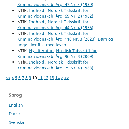
Kriminalvidenskab: Årg. 47 Nr. 4 (1959)
NTfK,
Indhold
,
Nordisk Tidsskrift for
Kriminalvidenskab: Årg. 69 Nr. 2 (1982)
NTfK,
Indhold
,
Nordisk Tidsskrift for
Kriminalvidenskab: Årg. 44 Nr. 4 (1956)
NTfK,
Indhold
,
Nordisk Tidsskrift for
Kriminalvidenskab: Årg. 110 Nr. 3 (2023): Børn og
unge i konflikt med loven
NTfK,
Ny litteratur
,
Nordisk Tidsskrift for
Kriminalvidenskab: Årg. 96 Nr. 3 (2009)
NTfK,
Indhold
,
Nordisk Tidsskrift for
Kriminalvidenskab: Årg. 75 Nr. 4 (1988)
<<
<
5
6
7
8
9
10
11
12
13
14
>
>>
Sprog
English
Dansk
Svenska