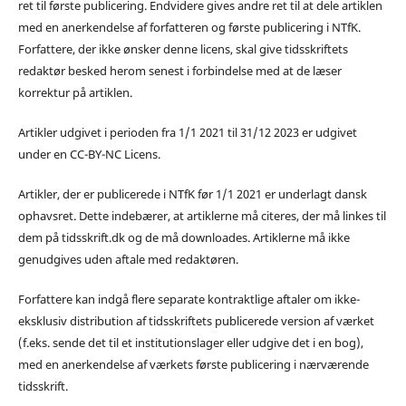
ret til første publicering. Endvidere gives andre ret til at dele artiklen
med en anerkendelse af forfatteren og første publicering i NTfK.
Forfattere, der ikke ønsker denne licens, skal give tidsskriftets
redaktør besked herom senest i forbindelse med at de læser
korrektur på artiklen.
Artikler udgivet i perioden fra 1/1 2021 til 31/12 2023 er udgivet
under en CC-BY-NC Licens.
Artikler, der er publicerede i NTfK før 1/1 2021 er underlagt dansk
ophavsret. Dette indebærer, at artiklerne må citeres, der må linkes til
dem på tidsskrift.dk og de må downloades. Artiklerne må ikke
genudgives uden aftale med redaktøren.
Forfattere kan indgå flere separate kontraktlige aftaler om ikke-
eksklusiv distribution af tidsskriftets publicerede version af værket
(f.eks. sende det til et institutionslager eller udgive det i en bog),
med en anerkendelse af værkets første publicering i nærværende
tidsskrift.