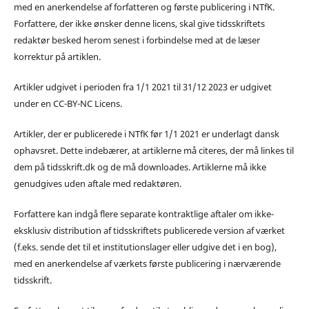
med en anerkendelse af forfatteren og første publicering i NTfK.
Forfattere, der ikke ønsker denne licens, skal give tidsskriftets
redaktør besked herom senest i forbindelse med at de læser
korrektur på artiklen.
Artikler udgivet i perioden fra 1/1 2021 til 31/12 2023 er udgivet
under en CC-BY-NC Licens.
Artikler, der er publicerede i NTfK før 1/1 2021 er underlagt dansk
ophavsret. Dette indebærer, at artiklerne må citeres, der må linkes til
dem på tidsskrift.dk og de må downloades. Artiklerne må ikke
genudgives uden aftale med redaktøren.
Forfattere kan indgå flere separate kontraktlige aftaler om ikke-
eksklusiv distribution af tidsskriftets publicerede version af værket
(f.eks. sende det til et institutionslager eller udgive det i en bog),
med en anerkendelse af værkets første publicering i nærværende
tidsskrift.