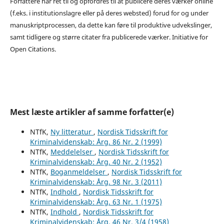
Forfattere har ret til og opfordres til at publicere deres værker online
(f.eks. i institutionslagre eller på deres websted) forud for og under
manuskriptprocessen, da dette kan føre til produktive udvekslinger,
samt tidligere og større citater fra publicerede værker. Initiative for
Open Citations.
Mest læste artikler af samme forfatter(e)
NTfK,
Ny litteratur
,
Nordisk Tidsskrift for
Kriminalvidenskab: Årg. 86 Nr. 2 (1999)
NTfK,
Meddelelser
,
Nordisk Tidsskrift for
Kriminalvidenskab: Årg. 40 Nr. 2 (1952)
NTfK,
Boganmeldelser
,
Nordisk Tidsskrift for
Kriminalvidenskab: Årg. 98 Nr. 3 (2011)
NTfK,
Indhold
,
Nordisk Tidsskrift for
Kriminalvidenskab: Årg. 63 Nr. 1 (1975)
NTfK,
Indhold
,
Nordisk Tidsskrift for
Kriminalvidenskab: Årg. 46 Nr. 3/4 (1958)