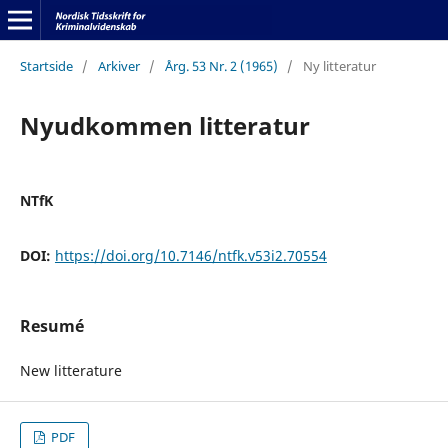
Startside
/
Arkiver
/
Årg. 53 Nr. 2 (1965)
/
Ny litteratur
Nyudkommen litteratur
NTfK
DOI:
https://doi.org/10.7146/ntfk.v53i2.70554
Resumé
New litterature
PDF