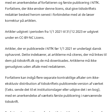
med en anerkendelse af forfatteren og første publicering i NTfK.
Forfattere, der ikke ønsker denne licens, skal give tidsskriftets
redaktør besked herom senest i forbindelse med at de læser
korrektur på artiklen.
Artikler udgivet i perioden fra 1/1 2021 til 31/12 2023 er udgivet
under en CC-BY-NC Licens.
Artikler, der er publicerede i NTfK før 1/1 2021 er underlagt dansk
ophavsret. Dette indebærer, at artiklerne må citeres, der må linkes til
dem på tidsskrift.dk og de må downloades. Artiklerne må ikke
genudgives uden aftale med redaktøren.
Forfattere kan indgå flere separate kontraktlige aftaler om ikke-
eksklusiv distribution af tidsskriftets publicerede version af værket
(f.eks. sende det til et institutionslager eller udgive det i en bog),
med en anerkendelse af værkets første publicering i nærværende
tidsskrift.