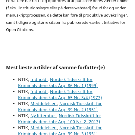
Forfattere har ret til og opfordres til at publicere deres værker online
(f.eks. i institutionslagre eller på deres websted) forud for og under
manuskriptprocessen, da dette kan føre til produktive udvekslinger,
samt tidligere og større citater fra publicerede værker. Initiative for
Open Citations.
Mest læste artikler af samme forfatter(e)
NTfK,
Indhold
,
Nordisk Tidsskrift for
Kriminalvidenskab: Årg. 86 Nr. 1 (1999)
NTfK,
Indhold
,
Nordisk Tidsskrift for
Kriminalvidenskab: Årg. 65 Nr. 3/4 (1977)
NTfK,
Meddelelser
,
Nordisk Tidsskrift for
Kriminalvidenskab: Årg. 39 Nr. 2 (1951)
NTfK,
Ny litteratur
,
Nordisk Tidsskrift for
Kriminalvidenskab: Årg. 100 Nr. 2 (2013)
NTfK,
Meddelelser
,
Nordisk Tidsskrift for
Kriminalvidenskab: Årg. 39 Nr. 3 (1951)