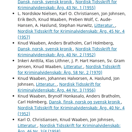
Dansk, norsk, svensk kronik
,
Nordisk Tidsskrift for
Kriminalvidenskab: Årg. 43 Nr. 1 (1955)
L. Nordskov Nielsen, Karl O. Christiansen, Jon Johnsen,
Erik Bech, Knud Waaben, Preben Wolf, C. Aude-
Hansen, A. Haslund, Stephan Hurwitz,
Litteratur.
,
Nordisk Tidsskrift for Kriminalvidenskab: Årg. 45 Nr. 4
(1957)
Knud Waaben, Anders Bratholm, Carl Holmberg,
Dansk, norsk, svensk kronik
,
Nordisk Tidsskrift for
Kriminalvidenskab: Årg. 40 Nr. 2 (1952)
Inkeri Anttila, Klas Lithner, J. P. Hart Hansen, Sv. Gram
Jensen, Knud Waaben,
Litteratur
,
Nordisk Tidsskrift
for Kriminalvidenskab: Årg. 58 Nr. 2 (1970)
Knud Waaben, Johannes Halvorsen, A. Haslund, Jon
Johnsen,
Litteratur.
,
Nordisk Tidsskrift for
Kriminalvidenskab: Årg. 44 Nr. 3 (1956)
Knud Waaben, Brynolf Honkasalo, Anders Bratholm,
Carl Holmberg,
Dansk, finsk, norsk og svensk kronik
,
Nordisk Tidsskrift for Kriminalvidenskab: Årg. 40 Nr. 4
(1952)
Karl O. Christiansen, Knud Waaben, Jon Johnsen,
Litteratur
,
Nordisk Tidsskrift for Kriminalvidenskab:
Årg. 46 Nr. 3/4 (1958)