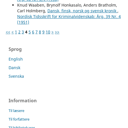
Knud Waaben, Brynolf Honkasalo, Anders Bratholm,
Carl Holmberg,
Dansk, finsk, norsk og svensk kronik
,
Nordisk Tidsskrift for Kriminalvidenskab: Årg. 39 Nr. 4
(1951)
<<
<
1
2
3
4
5
6
7
8
9
10
>
>>
Sprog
English
Dansk
Svenska
Information
Til læsere
Til forfattere
Til bibliotekarer