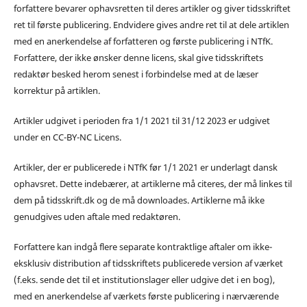
forfattere bevarer ophavsretten til deres artikler og giver tidsskriftet
ret til første publicering. Endvidere gives andre ret til at dele artiklen
med en anerkendelse af forfatteren og første publicering i NTfK.
Forfattere, der ikke ønsker denne licens, skal give tidsskriftets
redaktør besked herom senest i forbindelse med at de læser
korrektur på artiklen.
Artikler udgivet i perioden fra 1/1 2021 til 31/12 2023 er udgivet
under en CC-BY-NC Licens.
Artikler, der er publicerede i NTfK før 1/1 2021 er underlagt dansk
ophavsret. Dette indebærer, at artiklerne må citeres, der må linkes til
dem på tidsskrift.dk og de må downloades. Artiklerne må ikke
genudgives uden aftale med redaktøren.
Forfattere kan indgå flere separate kontraktlige aftaler om ikke-
eksklusiv distribution af tidsskriftets publicerede version af værket
(f.eks. sende det til et institutionslager eller udgive det i en bog),
med en anerkendelse af værkets første publicering i nærværende