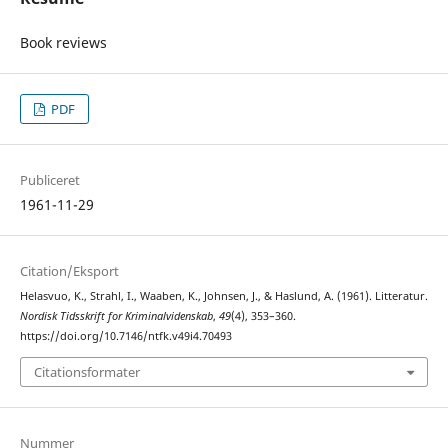
Book reviews
PDF
Publiceret
1961-11-29
Citation/Eksport
Helasvuo, K., Strahl, I., Waaben, K., Johnsen, J., & Haslund, A. (1961). Litteratur.
Nordisk Tidsskrift for Kriminalvidenskab
,
49
(4), 353–360.
https://doi.org/10.7146/ntfk.v49i4.70493
Citationsformater
Nummer