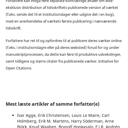
Forfattere kan indgå flere separate kontraktlige aftaler om ikke-
eksklusiv distribution af tidsskriftets publicerede version af værket
(f.eks. sende det til et institutionslager eller udgive det i en bog),
med en anerkendelse af værkets første publicering i nærværende
tidsskrift.
Forfattere har ret til og opfordres til at publicere deres værker online
(f.eks. i institutionslagre eller på deres websted) forud for og under
manuskriptprocessen, da dette kan føre til produktive udvekslinger,
samt tidligere og større citater fra publicerede værker. Initiative for
Open Citations.
Mest læste artikler af samme forfatter(e)
Ivar Agge, Erik Christensen, Louis Le Maire, Carl
Holmberg, Erik M. Martens, Harry Söderman, Arne
Björk, Knud Waaben, Brynolf Honkasalo, F.J.R. Andrén,