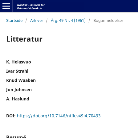
Startside
/
Arkiver
/
Årg. 49 Nr. 4 (1961)
/
Boganmeldelser
Litteratur
K. Helasvuo
Ivar Strahl
Knud Waaben
Jon Johnsen
A. Haslund
DOI:
https://doi.org/10.7146/ntfk.v49i4.70493
Resumé