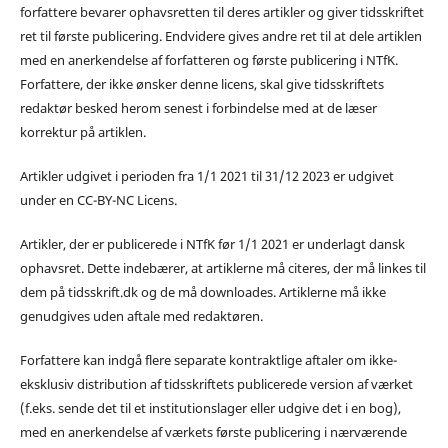
forfattere bevarer ophavsretten til deres artikler og giver tidsskriftet
ret til første publicering. Endvidere gives andre ret til at dele artiklen
med en anerkendelse af forfatteren og første publicering i NTfK.
Forfattere, der ikke ønsker denne licens, skal give tidsskriftets
redaktør besked herom senest i forbindelse med at de læser
korrektur på artiklen.
Artikler udgivet i perioden fra 1/1 2021 til 31/12 2023 er udgivet
under en CC-BY-NC Licens.
Artikler, der er publicerede i NTfK før 1/1 2021 er underlagt dansk
ophavsret. Dette indebærer, at artiklerne må citeres, der må linkes til
dem på tidsskrift.dk og de må downloades. Artiklerne må ikke
genudgives uden aftale med redaktøren.
Forfattere kan indgå flere separate kontraktlige aftaler om ikke-
eksklusiv distribution af tidsskriftets publicerede version af værket
(f.eks. sende det til et institutionslager eller udgive det i en bog),
med en anerkendelse af værkets første publicering i nærværende