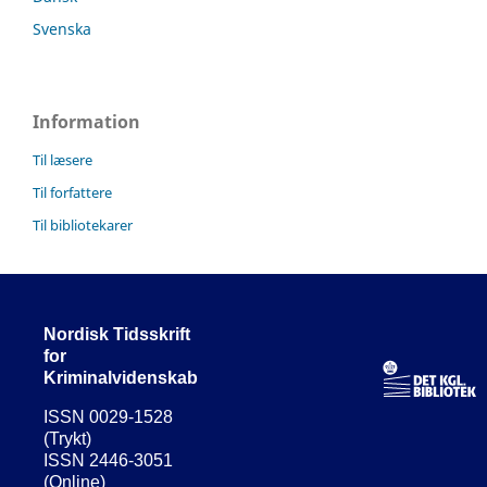
Svenska
Information
Til læsere
Til forfattere
Til bibliotekarer
Nordisk Tidsskrift
for
Kriminalvidenskab
ISSN 0029-1528
(Trykt)
ISSN 2446-3051
(Online)