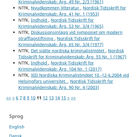
Kriminalvidenskab: Årg. 49 Nr. 2/3 (1961)
NTfK,
Nyudkommen litteratur
,
Nordisk Tidsskrift for
Kriminalvidenskab: Årg. 41 Nr. 1 (1953)
NTfK,
Indhold
,
Nordisk Tidsskrift for
Kriminalvidenskab: Årg. 53 Nr. 3/4 (1965)
NTfK,
Diskussionsinlägg vid symposiet om modern
strafflagstiftning
,
Nordisk Tidsskrift for
Kriminalvidenskab: Årg. 65 Nr. 3/4 (1977)
NTfK,
Det sjätte nordiska kriminalistmötet
,
Nordisk
Tidsskrift for Kriminalvidenskab: Årg. 55 Nr. 1 (1967)
NTfK,
Indhold
,
Nordisk Tidsskrift for
Kriminalvidenskab: Årg. 104 Nr. 1 (2017)
NTfK,
XIII Nordiska Kriminalistmötet 10.-12-6.2004 vid
Helsingfors universitet.
,
Nordisk Tidsskrift for
Kriminalvidenskab: Årg. 90 Nr. 4 (2003)
<<
<
6
7
8
9
10
11
12
13
14
15
>
>>
Sprog
English
Dansk