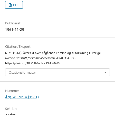
PDF
Publiceret
1961-11-29
Citation/Eksport
NTfK. (1961). Översikt över pågående kriminologisk forskning i Sverige.
Nordisk Tidsskrift for Kriminalvidenskab
,
49
(4), 334–335.
https://doi.org/10.7146/ntfk.v49i4.70489
Citationsformater
Nummer
Årg. 49 Nr. 4 (1961)
Sektion
Andet