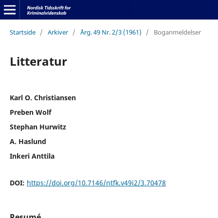
Startside
/
Arkiver
/
Årg. 49 Nr. 2/3 (1961)
/
Boganmeldelser
Litteratur
Karl O. Christiansen
Preben Wolf
Stephan Hurwitz
A. Haslund
Inkeri Anttila
DOI:
https://doi.org/10.7146/ntfk.v49i2/3.70478
Resumé