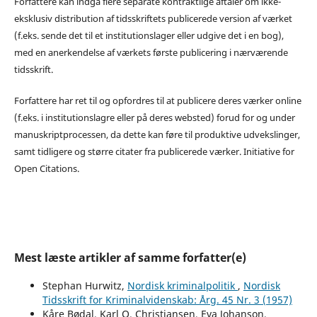
Forfattere kan indgå flere separate kontraktlige aftaler om ikke-
eksklusiv distribution af tidsskriftets publicerede version af værket
(f.eks. sende det til et institutionslager eller udgive det i en bog),
med en anerkendelse af værkets første publicering i nærværende
tidsskrift.
Forfattere har ret til og opfordres til at publicere deres værker online
(f.eks. i institutionslagre eller på deres websted) forud for og under
manuskriptprocessen, da dette kan føre til produktive udvekslinger,
samt tidligere og større citater fra publicerede værker. Initiative for
Open Citations.
Mest læste artikler af samme forfatter(e)
Stephan Hurwitz,
Nordisk kriminalpolitik
,
Nordisk
Tidsskrift for Kriminalvidenskab: Årg. 45 Nr. 3 (1957)
Kåre Bødal, Karl O. Christiansen, Eva Johanson,