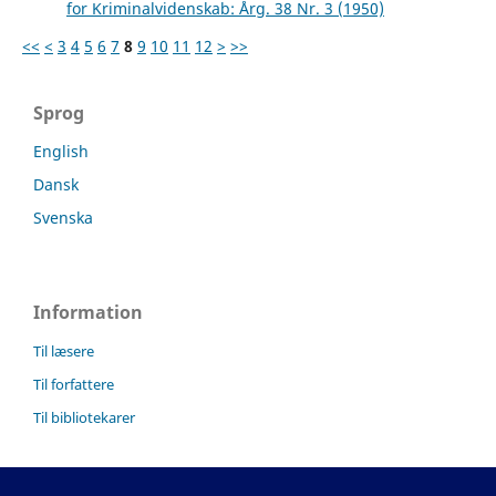
for Kriminalvidenskab: Årg. 38 Nr. 3 (1950)
<<
<
3
4
5
6
7
8
9
10
11
12
>
>>
Sprog
English
Dansk
Svenska
Information
Til læsere
Til forfattere
Til bibliotekarer