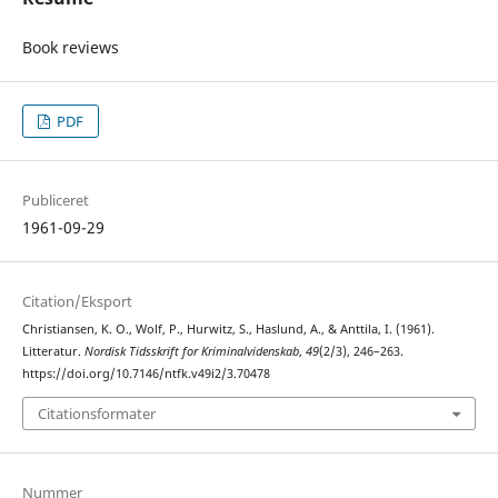
Book reviews
PDF
Publiceret
1961-09-29
Citation/Eksport
Christiansen, K. O., Wolf, P., Hurwitz, S., Haslund, A., & Anttila, I. (1961).
Litteratur.
Nordisk Tidsskrift for Kriminalvidenskab
,
49
(2/3), 246–263.
https://doi.org/10.7146/ntfk.v49i2/3.70478
Citationsformater
Nummer