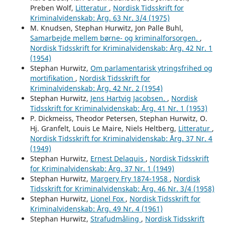
Preben Wolf,
Litteratur
,
Nordisk Tidsskrift for
Kriminalvidenskab: Årg. 63 Nr. 3/4 (1975)
M. Knudsen, Stephan Hurwitz, Jon Palle Buhl,
Samarbejde mellem børne- og kriminalforsorgen.
,
Nordisk Tidsskrift for Kriminalvidenskab: Årg. 42 Nr. 1
(1954)
Stephan Hurwitz,
Om parlamentarisk ytringsfrihed og
mortifikation
,
Nordisk Tidsskrift for
Kriminalvidenskab: Årg. 42 Nr. 2 (1954)
Stephan Hurwitz,
Jens Hartvig Jacobsen.
,
Nordisk
Tidsskrift for Kriminalvidenskab: Årg. 41 Nr. 1 (1953)
P. Dickmeiss, Theodor Petersen, Stephan Hurwitz, O.
Hj. Granfelt, Louis Le Maire, Niels Heltberg,
Litteratur
,
Nordisk Tidsskrift for Kriminalvidenskab: Årg. 37 Nr. 4
(1949)
Stephan Hurwitz,
Ernest Delaquis
,
Nordisk Tidsskrift
for Kriminalvidenskab: Årg. 37 Nr. 1 (1949)
Stephan Hurwitz,
Margery Fry 1874-1958
,
Nordisk
Tidsskrift for Kriminalvidenskab: Årg. 46 Nr. 3/4 (1958)
Stephan Hurwitz,
Lionel Fox
,
Nordisk Tidsskrift for
Kriminalvidenskab: Årg. 49 Nr. 4 (1961)
Stephan Hurwitz,
Strafudmåling
,
Nordisk Tidsskrift