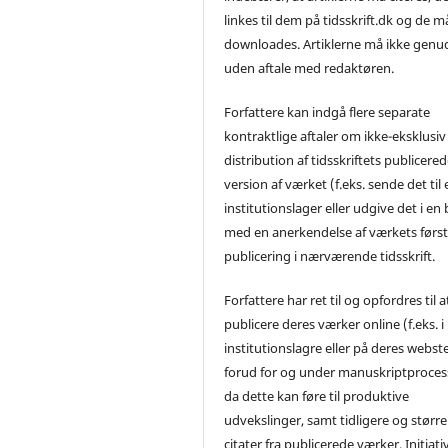
linkes til dem på tidsskrift.dk og de m
downloades. Artiklerne må ikke genu
uden aftale med redaktøren.
Forfattere kan indgå flere separate
kontraktlige aftaler om ikke-eksklusiv
distribution af tidsskriftets publicere
version af værket (f.eks. sende det til 
institutionslager eller udgive det i en
med en anerkendelse af værkets førs
publicering i nærværende tidsskrift.
Forfattere har ret til og opfordres til a
publicere deres værker online (f.eks. i
institutionslagre eller på deres webst
forud for og under manuskriptproces
da dette kan føre til produktive
udvekslinger, samt tidligere og større
citater fra publicerede værker. Initiati