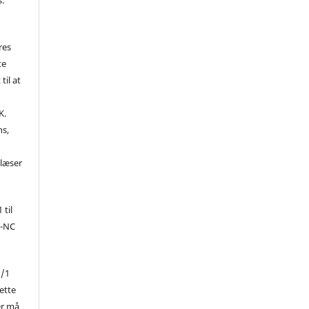
res
te
til at
K.
ns,
d
 læser
 til
Y-NC
1/1
ette
er må