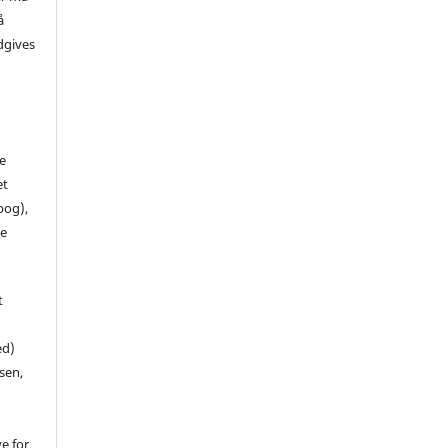
å
dgives
de
et
 bog),
te
t
ed)
sen,
ve for