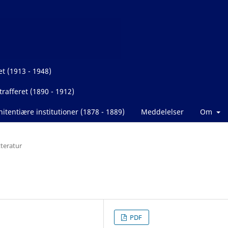
et (1913 - 1948)
rafferet (1890 - 1912)
itentiære institutioner (1878 - 1889)
Meddelelser
Om
tteratur
PDF