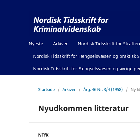
Nyeste
Arkiver
Nordisk Tidsskrift for Straffer
Nordisk Tidsskrift for Fængselsvæsen og praktisk St
Nordisk Tidsskrift for Fængselsvæsen og øvrige pen
Startside
/
Arkiver
/
Årg. 46 Nr. 3/4 (1958)
/
Ny li
Nyudkommen litteratur
NTfK