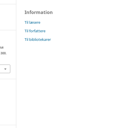
Information
Til læsere
Til forfattere
Til bibliotekarer
isk
–300.