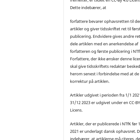
Dette indebærer, at
forfattere bevarer ophavsretten til de
artikler og giver tidsskriftet ret til førs
publicering. Endvidere gives andre ret 
dele artiklen med en anerkendelse af
forfatteren og første publicering i NTf
Forfattere, der ikke ønsker denne lice
skal give tidsskriftets redaktør beske
herom senest i forbindelse med at de
korrektur på artiklen.
Artikler udgivet i perioden fra 1/1 2021
31/12 2023 er udgivet under en CC-B
Licens.
Artikler, der er publicerede i NTfK før 
2021 er underlagt dansk ophavsret. D
indebærer, at artiklerne må citeres, d