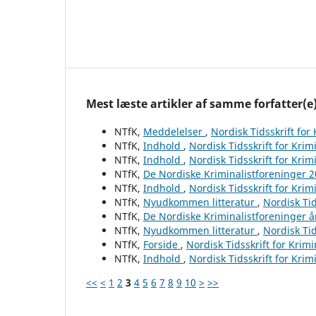
Mest læste artikler af samme forfatter(e
NTfK,
Meddelelser
,
Nordisk Tidsskrift for
NTfK,
Indhold
,
Nordisk Tidsskrift for Krim
NTfK,
Indhold
,
Nordisk Tidsskrift for Krim
NTfK,
De Nordiske Kriminalistforeninger 
NTfK,
Indhold
,
Nordisk Tidsskrift for Krim
NTfK,
Nyudkommen litteratur
,
Nordisk Tid
NTfK,
De Nordiske Kriminalistforeninger 
NTfK,
Nyudkommen litteratur
,
Nordisk Tid
NTfK,
Forside
,
Nordisk Tidsskrift for Krim
NTfK,
Indhold
,
Nordisk Tidsskrift for Krim
<<
<
1
2
3
4
5
6
7
8
9
10
>
>>