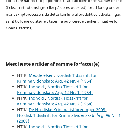
Forfattere har ret til og opfordres til at publicere deres værker online
(f.eks. i institutionslagre eller på deres websted) forud for og under
manuskriptprocessen, da dette kan føre til produktive udvekslinger,
samt tidligere og større citater fra publicerede værker. Initiative for
Open Citations.
Mest læste artikler af samme forfatter(e)
NTfK,
Meddelelser
,
Nordisk Tidsskrift for
Kriminalvidenskab: Årg. 42 Nr. 4 (1954)
NTfK,
Indhold
,
Nordisk Tidsskrift for
Kriminalvidenskab: Årg. 42 Nr. 1 (1954)
NTfK,
Indhold
,
Nordisk Tidsskrift for
Kriminalvidenskab: Årg. 42 Nr. 2 (1954)
NTfK,
De Nordiske Kriminalistforeninger 2008
,
Nordisk Tidsskrift for Kriminalvidenskab: Årg. 96 Nr. 1
(2009)
NTfK,
Indhold
,
Nordisk Tidsskrift for