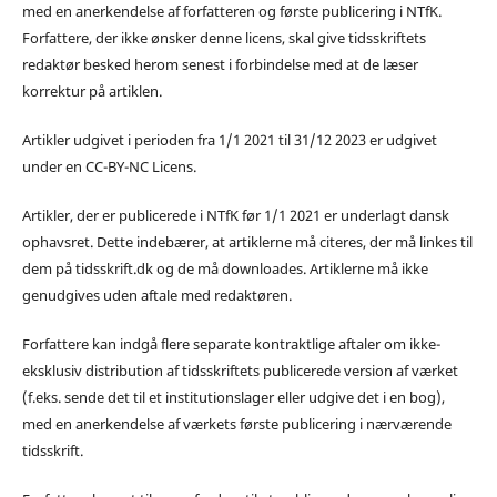
med en anerkendelse af forfatteren og første publicering i NTfK.
Forfattere, der ikke ønsker denne licens, skal give tidsskriftets
redaktør besked herom senest i forbindelse med at de læser
korrektur på artiklen.
Artikler udgivet i perioden fra 1/1 2021 til 31/12 2023 er udgivet
under en CC-BY-NC Licens.
Artikler, der er publicerede i NTfK før 1/1 2021 er underlagt dansk
ophavsret. Dette indebærer, at artiklerne må citeres, der må linkes til
dem på tidsskrift.dk og de må downloades. Artiklerne må ikke
genudgives uden aftale med redaktøren.
Forfattere kan indgå flere separate kontraktlige aftaler om ikke-
eksklusiv distribution af tidsskriftets publicerede version af værket
(f.eks. sende det til et institutionslager eller udgive det i en bog),
med en anerkendelse af værkets første publicering i nærværende
tidsskrift.