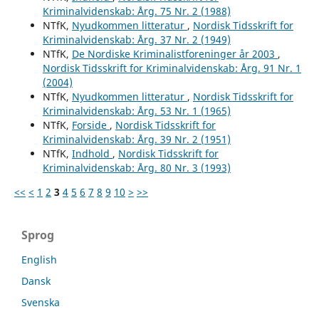
Kriminalvidenskab: Årg. 75 Nr. 2 (1988)
NTfK,
Nyudkommen litteratur
,
Nordisk Tidsskrift for
Kriminalvidenskab: Årg. 37 Nr. 2 (1949)
NTfK,
De Nordiske Kriminalistforeninger år 2003
,
Nordisk Tidsskrift for Kriminalvidenskab: Årg. 91 Nr. 1
(2004)
NTfK,
Nyudkommen litteratur
,
Nordisk Tidsskrift for
Kriminalvidenskab: Årg. 53 Nr. 1 (1965)
NTfK,
Forside
,
Nordisk Tidsskrift for
Kriminalvidenskab: Årg. 39 Nr. 2 (1951)
NTfK,
Indhold
,
Nordisk Tidsskrift for
Kriminalvidenskab: Årg. 80 Nr. 3 (1993)
<<
<
1
2
3
4
5
6
7
8
9
10
>
>>
Sprog
English
Dansk
Svenska