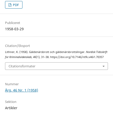
PDF
Publiceret
1958-03-29
Citation/Eksport
Lithner, K. (1958). Gäldenärsbrott och gäldenärsbrottslingar.
Nordisk Tidsskrift
for Kriminalvidenskab
,
46
(1), 31–38. https://doi.org/10.7146/ntfk.v46i1.70357
Citationsformater
Nummer
Årg. 46 Nr. 1 (1958)
Sektion
Artikler