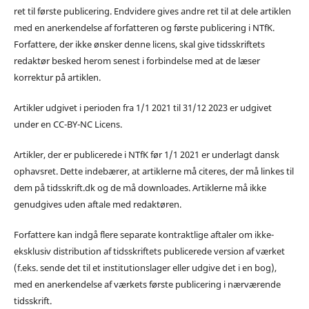
ret til første publicering. Endvidere gives andre ret til at dele artiklen
med en anerkendelse af forfatteren og første publicering i NTfK.
Forfattere, der ikke ønsker denne licens, skal give tidsskriftets
redaktør besked herom senest i forbindelse med at de læser
korrektur på artiklen.
Artikler udgivet i perioden fra 1/1 2021 til 31/12 2023 er udgivet
under en CC-BY-NC Licens.
Artikler, der er publicerede i NTfK før 1/1 2021 er underlagt dansk
ophavsret. Dette indebærer, at artiklerne må citeres, der må linkes til
dem på tidsskrift.dk og de må downloades. Artiklerne må ikke
genudgives uden aftale med redaktøren.
Forfattere kan indgå flere separate kontraktlige aftaler om ikke-
eksklusiv distribution af tidsskriftets publicerede version af værket
(f.eks. sende det til et institutionslager eller udgive det i en bog),
med en anerkendelse af værkets første publicering i nærværende
tidsskrift.