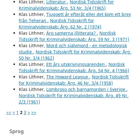
Klas Lithner,
Litteratur
,
Nordisk Tidsskrift for
Kriminalvidenskab: Årg. 53 Nr. 3/4 (1965)
Klas Lithner,
Tjugoett år efteråt eller det kom ett brev
från Teheran
,
Nordisk Tidsskrift for
Kriminalvidenskab: Årg. 62 Nr. 2 (1974)
Klas Lithner,
Äro samerna illitterata?
,
Nordisk
Tidsskrift for Kriminalvidenskab: Årg. 59 Nr. 3 (1971)
Klas Lithner,
Mord och självmord - en metodologisk
studie
,
Nordisk Tidsskrift for Kriminalvidenskab: Årg.
50 Nr. 3/4 (1962)
Klas Lithner,
Ett års utskrivningsärenden
,
Nordisk
Tidsskrift for Kriminalvidenskab: Årg. 54 Nr. 4 (1966)
Klas Lithner,
The Howard League
,
Nordisk Tidsskrift
for Kriminalvidenskab: Årg. 46 Nr. 3/4 (1958)
Klas Lithner,
Lombroso och barnamorden i Sverige
,
Nordisk Tidsskrift for Kriminalvidenskab: Årg. 49 Nr.
2/3 (1961)
<<
<
1
2
3
>
>>
Sprog