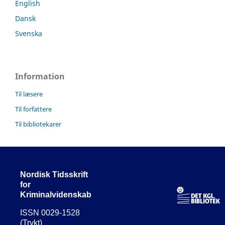
English
Dansk
Svenska
Information
Til læsere
Til forfattere
Til bibliotekarer
Nordisk Tidsskrift
for
Kriminalvidenskab
ISSN 0029-1528
(Trykt)