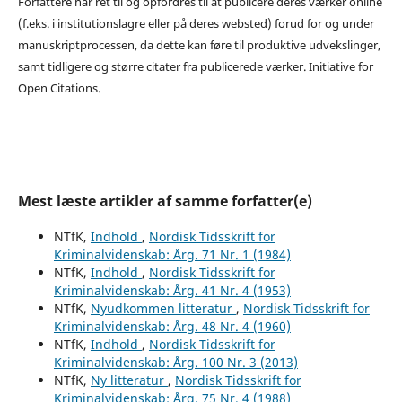
Forfattere har ret til og opfordres til at publicere deres værker online
(f.eks. i institutionslagre eller på deres websted) forud for og under
manuskriptprocessen, da dette kan føre til produktive udvekslinger,
samt tidligere og større citater fra publicerede værker. Initiative for
Open Citations.
Mest læste artikler af samme forfatter(e)
NTfK,
Indhold
,
Nordisk Tidsskrift for
Kriminalvidenskab: Årg. 71 Nr. 1 (1984)
NTfK,
Indhold
,
Nordisk Tidsskrift for
Kriminalvidenskab: Årg. 41 Nr. 4 (1953)
NTfK,
Nyudkommen litteratur
,
Nordisk Tidsskrift for
Kriminalvidenskab: Årg. 48 Nr. 4 (1960)
NTfK,
Indhold
,
Nordisk Tidsskrift for
Kriminalvidenskab: Årg. 100 Nr. 3 (2013)
NTfK,
Ny litteratur
,
Nordisk Tidsskrift for
Kriminalvidenskab: Årg. 75 Nr. 4 (1988)