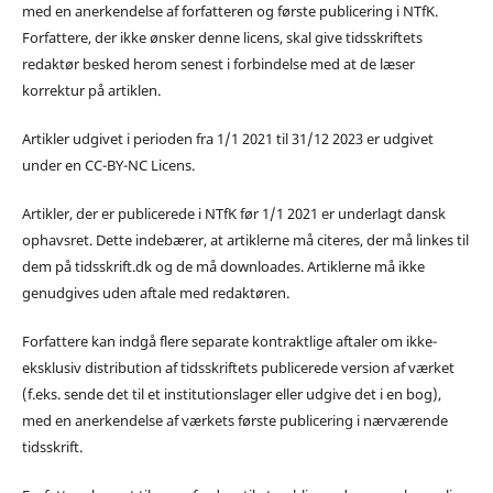
med en anerkendelse af forfatteren og første publicering i NTfK.
Forfattere, der ikke ønsker denne licens, skal give tidsskriftets
redaktør besked herom senest i forbindelse med at de læser
korrektur på artiklen.
Artikler udgivet i perioden fra 1/1 2021 til 31/12 2023 er udgivet
under en CC-BY-NC Licens.
Artikler, der er publicerede i NTfK før 1/1 2021 er underlagt dansk
ophavsret. Dette indebærer, at artiklerne må citeres, der må linkes til
dem på tidsskrift.dk og de må downloades. Artiklerne må ikke
genudgives uden aftale med redaktøren.
Forfattere kan indgå flere separate kontraktlige aftaler om ikke-
eksklusiv distribution af tidsskriftets publicerede version af værket
(f.eks. sende det til et institutionslager eller udgive det i en bog),
med en anerkendelse af værkets første publicering i nærværende
tidsskrift.