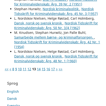
for Kriminalvidenskab: Årg. 39 Nr. 2 (1951)
Stephan Hurwitz,
Nordisk kriminalpolitik
,
Nordisk
Tidsskrift for Kriminalvidenskab: Årg. 45 Nr. 3 (1957)
L. Nordskov Nielsen, Helge Røstad, Carl Holmberg,
Dansk, norsk og svensk kronik
,
Nordisk Tidsskrift for
Kriminalvidenskab: Årg. 50 Nr. 3/4 (1962)
M. Knudsen, Stephan Hurwitz, Jon Palle Buhl,
Samarbejde mellem børne- og kriminalforsorgen.
,
Nordisk Tidsskrift for Kriminalvidenskab: Årg. 42 Nr. 1
(1954)
L. Nordskov Nielsen, Helge Røstad, Carl Holmberg,
Dansk, norsk og svensk kronik
,
Nordisk Tidsskrift for
Kriminalvidenskab: Årg. 48 Nr. 1 (1960)
<<
<
8
9
10
11
12
13
14
15
16
17
>
>>
Sprog
English
Dansk
Svenska