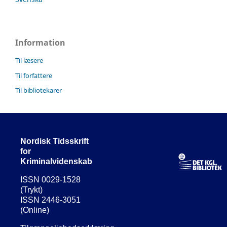
Information
Til læsere
Til forfattere
Til bibliotekarer
Nordisk Tidsskrift
for
Kriminalvidenskab
ISSN 0029-1528
(Trykt)
ISSN 2446-3051
(Online)