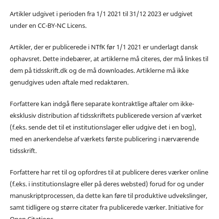
Artikler udgivet i perioden fra 1/1 2021 til 31/12 2023 er udgivet
under en CC-BY-NC Licens.
Artikler, der er publicerede i NTfK før 1/1 2021 er underlagt dansk
ophavsret. Dette indebærer, at artiklerne må citeres, der må linkes til
dem på tidsskrift.dk og de må downloades. Artiklerne må ikke
genudgives uden aftale med redaktøren.
Forfattere kan indgå flere separate kontraktlige aftaler om ikke-
eksklusiv distribution af tidsskriftets publicerede version af værket
(f.eks. sende det til et institutionslager eller udgive det i en bog),
med en anerkendelse af værkets første publicering i nærværende
tidsskrift.
Forfattere har ret til og opfordres til at publicere deres værker online
(f.eks. i institutionslagre eller på deres websted) forud for og under
manuskriptprocessen, da dette kan føre til produktive udvekslinger,
samt tidligere og større citater fra publicerede værker. Initiative for
Open Citations.