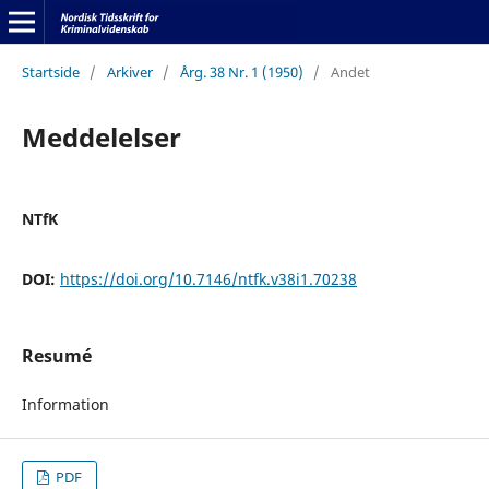
Startside
/
Arkiver
/
Årg. 38 Nr. 1 (1950)
/
Andet
Meddelelser
NTfK
DOI:
https://doi.org/10.7146/ntfk.v38i1.70238
Resumé
Information
PDF