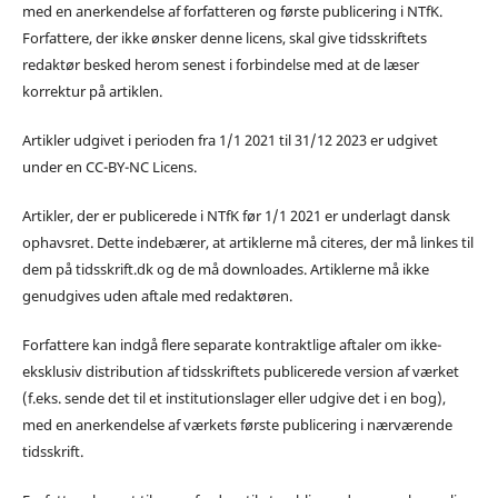
med en anerkendelse af forfatteren og første publicering i NTfK.
Forfattere, der ikke ønsker denne licens, skal give tidsskriftets
redaktør besked herom senest i forbindelse med at de læser
korrektur på artiklen.
Artikler udgivet i perioden fra 1/1 2021 til 31/12 2023 er udgivet
under en CC-BY-NC Licens.
Artikler, der er publicerede i NTfK før 1/1 2021 er underlagt dansk
ophavsret. Dette indebærer, at artiklerne må citeres, der må linkes til
dem på tidsskrift.dk og de må downloades. Artiklerne må ikke
genudgives uden aftale med redaktøren.
Forfattere kan indgå flere separate kontraktlige aftaler om ikke-
eksklusiv distribution af tidsskriftets publicerede version af værket
(f.eks. sende det til et institutionslager eller udgive det i en bog),
med en anerkendelse af værkets første publicering i nærværende
tidsskrift.