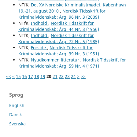
NTfK,
Det XV Nordiske Kriminalistmødet. København
19.-21. august 2010
,
Nordisk Tidsskrift for
Kriminalvidenskab: Årg. 96 Nr. 3 (2009)
NTfK,
Indhold
,
Nordisk Tidsskrift for
Kriminalvidenskab: Årg. 44 Nr. 3 (1956)
NTfK,
Indhold
,
Nordisk Tidsskrift for
Kriminalvidenskab: Årg. 72 Nr. 5 (1985)
NTfK,
Forside
,
Nordisk Tidsskrift for
Kriminalvidenskab: Årg. 39 Nr. 3 (1951)
NTfK,
Nyudkommen litteratur
,
Nordisk Tidsskrift for
Kriminalvidenskab: Årg. 59 Nr. 4 (1971)
<<
<
15
16
17
18
19
20
21
22
23
24
>
>>
Sprog
English
Dansk
Svenska