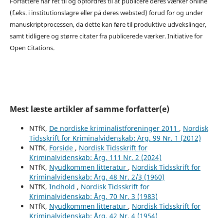
Forfattere har ret til og opfordres til at publicere deres værker online
(f.eks. i institutionslagre eller på deres websted) forud for og under
manuskriptprocessen, da dette kan føre til produktive udvekslinger,
samt tidligere og større citater fra publicerede værker. Initiative for
Open Citations.
Mest læste artikler af samme forfatter(e)
NTfK,
De nordiske kriminalistforeninger 2011
,
Nordisk
Tidsskrift for Kriminalvidenskab: Årg. 99 Nr. 1 (2012)
NTfK,
Forside
,
Nordisk Tidsskrift for
Kriminalvidenskab: Årg. 111 Nr. 2 (2024)
NTfK,
Nyudkommen litteratur
,
Nordisk Tidsskrift for
Kriminalvidenskab: Årg. 48 Nr. 2/3 (1960)
NTfK,
Indhold
,
Nordisk Tidsskrift for
Kriminalvidenskab: Årg. 70 Nr. 3 (1983)
NTfK,
Nyudkommen litteratur
,
Nordisk Tidsskrift for
Kriminalvidenskab: Årg. 42 Nr. 4 (1954)