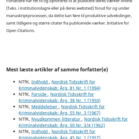
Forfattere har ret til og opfordres til at publicere deres værker online
(f.eks. i institutionslagre eller på deres websted) forud for og under
manuskriptprocessen, da dette kan føre til produktive udvekslinger,
samt tidligere og større citater fra publicerede værker. Initiative for
Open Citations.
Mest læste artikler af samme forfatter(e)
NTfK,
Indhold
,
Nordisk Tidsskrift for
Kriminalvidenskab: Årg. 81 Nr. 1 (1994)
NTfK,
Forside
,
Nordisk Tidsskrift for
Kriminalvidenskab: Årg. 38 Nr. 1 (1950)
NTfK,
Meddelelser
,
Nordisk Tidsskrift for
Kriminalvidenskab: Årg. 55 Nr. 3 (1967)
NTfK,
Nyudkommen litteratur
,
Nordisk Tidsskrift for
Kriminalvidenskab: Årg. 50 Nr. 3/4 (1962)
NTfK,
Indhold
,
Nordisk Tidsskrift for
Kriminalvidenskab: Årg. 45 Nr. 1 (1957)