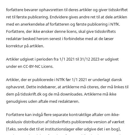
forfattere bevarer ophavsretten til deres artikler og giver tidsskriftet
ret til første publicering. Endvidere gives andre ret til at dele artiklen
med en anerkendelse af forfatteren og første publicering i NTfK.
Forfattere, der ikke ønsker denne licens, skal give tidsskriftets
redaktør besked herom senest i forbindelse med at de læser
korrektur på artiklen.
Artikler udgivet i perioden fra 1/1 2021 til 31/12 2023 er udgivet
under en CC-BY-NC Licens.
Artikler, der er publicerede i NTfK før 1/1 2021 er underlagt dansk
ophavsret. Dette indebærer, at artiklerne må citeres, der må linkes til
dem på tidsskrift.dk og de må downloades. Artiklerne må ikke
genudgives uden aftale med redaktøren.
Forfattere kan indgå flere separate kontraktlige aftaler om ikke-
eksklusiv distribution af tidsskriftets publicerede version af værket
(f.eks. sende det til et institutionslager eller udgive det i en bog),