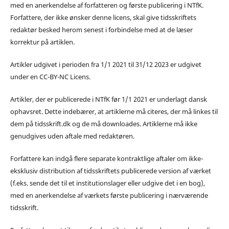
med en anerkendelse af forfatteren og første publicering i NTfK.
Forfattere, der ikke ønsker denne licens, skal give tidsskriftets
redaktør besked herom senest i forbindelse med at de læser
korrektur på artiklen.
Artikler udgivet i perioden fra 1/1 2021 til 31/12 2023 er udgivet
under en CC-BY-NC Licens.
Artikler, der er publicerede i NTfK før 1/1 2021 er underlagt dansk
ophavsret. Dette indebærer, at artiklerne må citeres, der må linkes til
dem på tidsskrift.dk og de må downloades. Artiklerne må ikke
genudgives uden aftale med redaktøren.
Forfattere kan indgå flere separate kontraktlige aftaler om ikke-
eksklusiv distribution af tidsskriftets publicerede version af værket
(f.eks. sende det til et institutionslager eller udgive det i en bog),
med en anerkendelse af værkets første publicering i nærværende
tidsskrift.