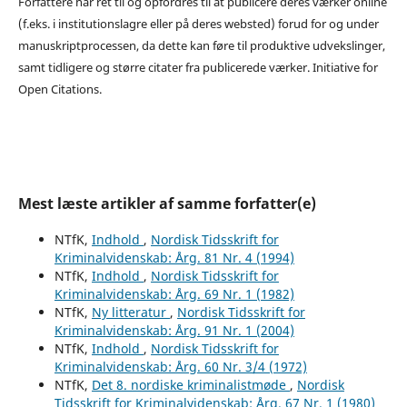
Forfattere har ret til og opfordres til at publicere deres værker online
(f.eks. i institutionslagre eller på deres websted) forud for og under
manuskriptprocessen, da dette kan føre til produktive udvekslinger,
samt tidligere og større citater fra publicerede værker. Initiative for
Open Citations.
Mest læste artikler af samme forfatter(e)
NTfK,
Indhold
,
Nordisk Tidsskrift for
Kriminalvidenskab: Årg. 81 Nr. 4 (1994)
NTfK,
Indhold
,
Nordisk Tidsskrift for
Kriminalvidenskab: Årg. 69 Nr. 1 (1982)
NTfK,
Ny litteratur
,
Nordisk Tidsskrift for
Kriminalvidenskab: Årg. 91 Nr. 1 (2004)
NTfK,
Indhold
,
Nordisk Tidsskrift for
Kriminalvidenskab: Årg. 60 Nr. 3/4 (1972)
NTfK,
Det 8. nordiske kriminalistmøde
,
Nordisk
Tidsskrift for Kriminalvidenskab: Årg. 67 Nr. 1 (1980)