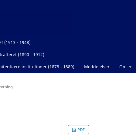
et (1913 - 1948)
rafferet (1890 - 1912)
itentiære institutioner (1878 - 1889)
Meddelelser
Om
retning
PDF