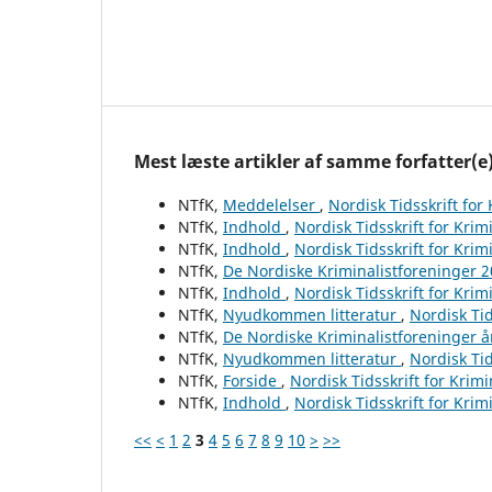
Mest læste artikler af samme forfatter(e
NTfK,
Meddelelser
,
Nordisk Tidsskrift for
NTfK,
Indhold
,
Nordisk Tidsskrift for Krim
NTfK,
Indhold
,
Nordisk Tidsskrift for Krim
NTfK,
De Nordiske Kriminalistforeninger 
NTfK,
Indhold
,
Nordisk Tidsskrift for Krim
NTfK,
Nyudkommen litteratur
,
Nordisk Tid
NTfK,
De Nordiske Kriminalistforeninger 
NTfK,
Nyudkommen litteratur
,
Nordisk Tid
NTfK,
Forside
,
Nordisk Tidsskrift for Krim
NTfK,
Indhold
,
Nordisk Tidsskrift for Krim
<<
<
1
2
3
4
5
6
7
8
9
10
>
>>