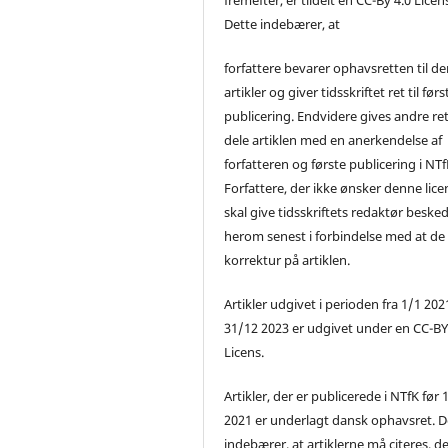
Dette indebærer, at
forfattere bevarer ophavsretten til de
artikler og giver tidsskriftet ret til førs
publicering. Endvidere gives andre ret 
dele artiklen med en anerkendelse af
forfatteren og første publicering i NTf
Forfattere, der ikke ønsker denne lice
skal give tidsskriftets redaktør beske
herom senest i forbindelse med at de
korrektur på artiklen.
Artikler udgivet i perioden fra 1/1 2021
31/12 2023 er udgivet under en CC-B
Licens.
Artikler, der er publicerede i NTfK før 
2021 er underlagt dansk ophavsret. D
indebærer, at artiklerne må citeres, d