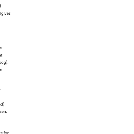
å
dgives
de
et
 bog),
te
t
ed)
sen,
ve for