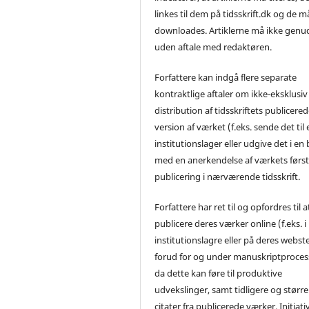
linkes til dem på tidsskrift.dk og de m
downloades. Artiklerne må ikke genu
uden aftale med redaktøren.
Forfattere kan indgå flere separate
kontraktlige aftaler om ikke-eksklusiv
distribution af tidsskriftets publicere
version af værket (f.eks. sende det til 
institutionslager eller udgive det i en
med en anerkendelse af værkets førs
publicering i nærværende tidsskrift.
Forfattere har ret til og opfordres til a
publicere deres værker online (f.eks. i
institutionslagre eller på deres webst
forud for og under manuskriptproces
da dette kan føre til produktive
udvekslinger, samt tidligere og større
citater fra publicerede værker. Initiati