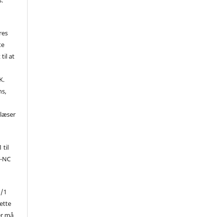
res
te
til at
K.
ns,
d
 læser
 til
Y-NC
1/1
ette
er må