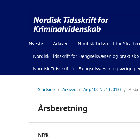
Nyeste
Arkiver
Nordisk Tidsskrift for Straffer
Nordisk Tidsskrift for Fængselsvæsen og praktisk St
Nordisk Tidsskrift for Fængselsvæsen og øvrige pen
Startside
/
Arkiver
/
Årg. 100 Nr. 1 (2013)
/
Årsbe
Årsberetning
NTfK