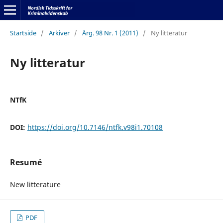
Startside
/
Arkiver
/
Årg. 98 Nr. 1 (2011)
/
Ny litteratur
Ny litteratur
NTfK
DOI:
https://doi.org/10.7146/ntfk.v98i1.70108
Resumé
New litterature
PDF