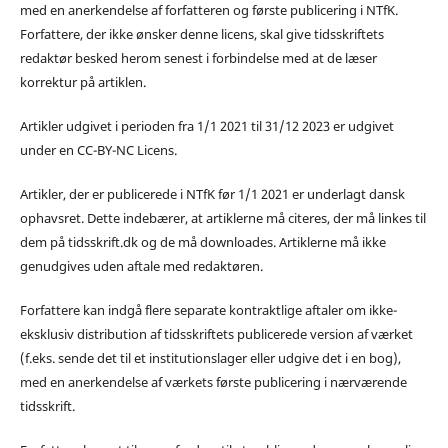
med en anerkendelse af forfatteren og første publicering i NTfK.
Forfattere, der ikke ønsker denne licens, skal give tidsskriftets
redaktør besked herom senest i forbindelse med at de læser
korrektur på artiklen.
Artikler udgivet i perioden fra 1/1 2021 til 31/12 2023 er udgivet
under en CC-BY-NC Licens.
Artikler, der er publicerede i NTfK før 1/1 2021 er underlagt dansk
ophavsret. Dette indebærer, at artiklerne må citeres, der må linkes til
dem på tidsskrift.dk og de må downloades. Artiklerne må ikke
genudgives uden aftale med redaktøren.
Forfattere kan indgå flere separate kontraktlige aftaler om ikke-
eksklusiv distribution af tidsskriftets publicerede version af værket
(f.eks. sende det til et institutionslager eller udgive det i en bog),
med en anerkendelse af værkets første publicering i nærværende
tidsskrift.