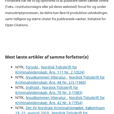
Forfattere har ret til og opfordres til at publicere deres værker online
(f.eks. i institutionslagre eller på deres websted) forud for og under
manuskriptprocessen, da dette kan føre til produktive udvekslinger,
samt tidligere og større citater fra publicerede værker. Initiative for
Open Citations.
Mest læste artikler af samme forfatter(e)
NTfK,
Forside
,
Nordisk Tidsskrift for
Kriminalvidenskab: Årg. 111 Nr. 2 (2024)
NTfK,
Nyudkommen litteratur
,
Nordisk Tidsskrift for
Kriminalvidenskab: Årg. 48 Nr. 2/3 (1960)
NTfK,
Indhold
,
Nordisk Tidsskrift for
Kriminalvidenskab: Årg. 70 Nr. 3 (1983)
NTfK,
Nyudkommen litteratur
,
Nordisk Tidsskrift for
Kriminalvidenskab: Årg. 42 Nr. 4 (1954)
NTfK,
Det XV Nordiske Kriminalistmødet. København
19.-21. august 2010
,
Nordisk Tidsskrift for