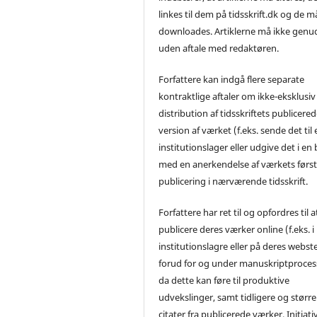
linkes til dem på tidsskrift.dk og de m
downloades. Artiklerne må ikke genu
uden aftale med redaktøren.
Forfattere kan indgå flere separate
kontraktlige aftaler om ikke-eksklusiv
distribution af tidsskriftets publicere
version af værket (f.eks. sende det til 
institutionslager eller udgive det i en
med en anerkendelse af værkets førs
publicering i nærværende tidsskrift.
Forfattere har ret til og opfordres til a
publicere deres værker online (f.eks. i
institutionslagre eller på deres webst
forud for og under manuskriptproces
da dette kan føre til produktive
udvekslinger, samt tidligere og større
citater fra publicerede værker. Initiati