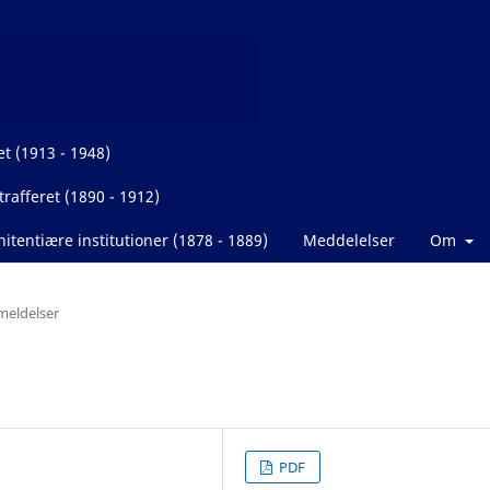
et (1913 - 1948)
rafferet (1890 - 1912)
itentiære institutioner (1878 - 1889)
Meddelelser
Om
eldelser
PDF