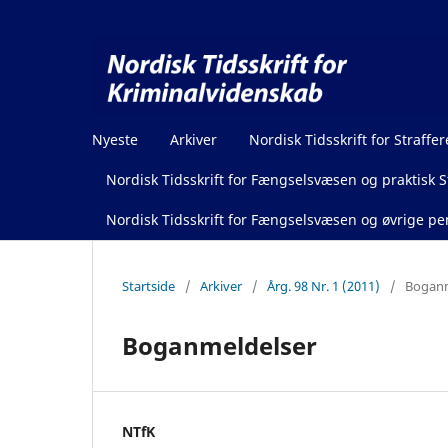
Nyeste
Arkiver
Nordisk Tidsskrift for Straffer
Nordisk Tidsskrift for Fængselsvæsen og praktisk St
Nordisk Tidsskrift for Fængselsvæsen og øvrige pen
Startside
/
Arkiver
/
Årg. 98 Nr. 1 (2011)
/
Boganm
Boganmeldelser
NTfK