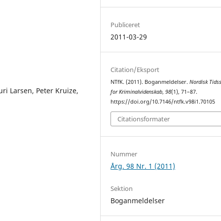
Publiceret
2011-03-29
Citation/Eksport
NTfK. (2011). Boganmeldelser.
Nordisk Tidss
ri Larsen, Peter Kruize,
for Kriminalvidenskab
,
98
(1), 71–87.
https://doi.org/10.7146/ntfk.v98i1.70105
Citationsformater
Nummer
Årg. 98 Nr. 1 (2011)
Sektion
Boganmeldelser