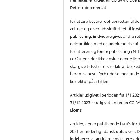
Dette indebærer, at
forfattere bevarer ophavsretten til de
artikler og giver tidsskriftet ret til førs
publicering. Endvidere gives andre ret 
dele artiklen med en anerkendelse af
forfatteren og første publicering i NTf
Forfattere, der ikke ønsker denne lice
skal give tidsskriftets redaktør beske
herom senest i forbindelse med at de
korrektur på artiklen.
Artikler udgivet i perioden fra 1/1 2021
31/12 2023 er udgivet under en CC-B
Licens.
Artikler, der er publicerede i NTfK før 
2021 er underlagt dansk ophavsret. D
indebærer, at artiklerne må citeres, d