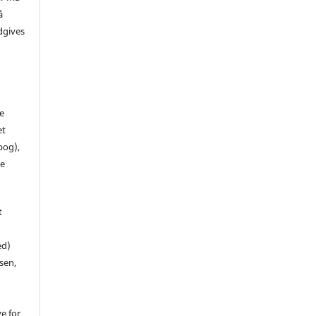
å
dgives
de
et
 bog),
te
t
ed)
sen,
ve for