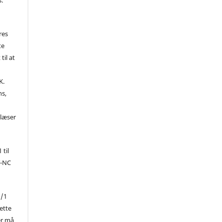
res
te
til at
K.
ns,
d
 læser
 til
Y-NC
1/1
ette
er må