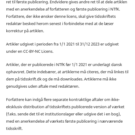
ret til første publicering. Endvidere gives andre ret til at dele artiklen
med en anerkendelse af forfatteren og første publicering i NTfK.
Forfattere, der ikke ønsker denne licens, skal give tidsskriftets
redaktør besked herom senest i forbindelse med at de læser
korrektur på artiklen.
Artikler udgivet i perioden fra 1/1 2021 til 31/12 2023 er udgivet
under en CC-BY-NC Licens.
Artikler, der er publicerede i NTfK før 1/1 2021 er underlagt dansk
ophavsret. Dette indebærer, at artiklerne må citeres, der må linkes til
dem på tidsskrift.dk og de må downloades. Artiklerne må ikke
genudgives uden aftale med redaktøren.
Forfattere kan indgå flere separate kontraktlige aftaler om ikke-
eksklusiv distribution af tidsskriftets publicerede version af værket
(f.eks. sende det til et institutionslager eller udgive det i en bog),
med en anerkendelse af værkets første publicering i nærværende
tidsskrift.