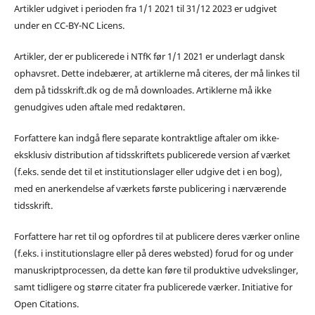
Artikler udgivet i perioden fra 1/1 2021 til 31/12 2023 er udgivet
under en CC-BY-NC Licens.
Artikler, der er publicerede i NTfK før 1/1 2021 er underlagt dansk
ophavsret. Dette indebærer, at artiklerne må citeres, der må linkes til
dem på tidsskrift.dk og de må downloades. Artiklerne må ikke
genudgives uden aftale med redaktøren.
Forfattere kan indgå flere separate kontraktlige aftaler om ikke-
eksklusiv distribution af tidsskriftets publicerede version af værket
(f.eks. sende det til et institutionslager eller udgive det i en bog),
med en anerkendelse af værkets første publicering i nærværende
tidsskrift.
Forfattere har ret til og opfordres til at publicere deres værker online
(f.eks. i institutionslagre eller på deres websted) forud for og under
manuskriptprocessen, da dette kan føre til produktive udvekslinger,
samt tidligere og større citater fra publicerede værker. Initiative for
Open Citations.