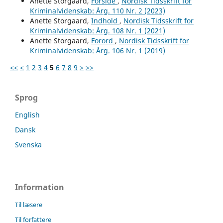
Anette Storgaard,
Forside
,
Nordisk Tidsskrift for
Kriminalvidenskab: Årg. 110 Nr. 2 (2023)
Anette Storgaard,
Indhold
,
Nordisk Tidsskrift for
Kriminalvidenskab: Årg. 108 Nr. 1 (2021)
Anette Storgaard,
Forord
,
Nordisk Tidsskrift for
Kriminalvidenskab: Årg. 106 Nr. 1 (2019)
<<
<
1
2
3
4
5
6
7
8
9
>
>>
Sprog
English
Dansk
Svenska
Information
Til læsere
Til forfattere