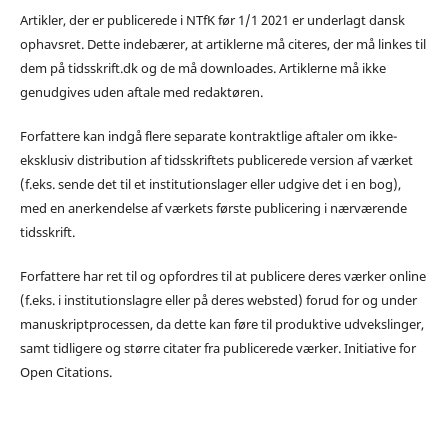
Artikler, der er publicerede i NTfK før 1/1 2021 er underlagt dansk
ophavsret. Dette indebærer, at artiklerne må citeres, der må linkes til
dem på tidsskrift.dk og de må downloades. Artiklerne må ikke
genudgives uden aftale med redaktøren.
Forfattere kan indgå flere separate kontraktlige aftaler om ikke-
eksklusiv distribution af tidsskriftets publicerede version af værket
(f.eks. sende det til et institutionslager eller udgive det i en bog),
med en anerkendelse af værkets første publicering i nærværende
tidsskrift.
Forfattere har ret til og opfordres til at publicere deres værker online
(f.eks. i institutionslagre eller på deres websted) forud for og under
manuskriptprocessen, da dette kan føre til produktive udvekslinger,
samt tidligere og større citater fra publicerede værker. Initiative for
Open Citations.