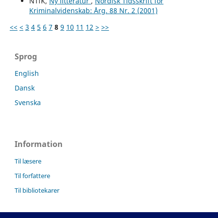
NTfK,
Ny litteratur
,
Nordisk Tidsskrift for
Kriminalvidenskab: Årg. 88 Nr. 2 (2001)
<<
<
3
4
5
6
7
8
9
10
11
12
>
>>
Sprog
English
Dansk
Svenska
Information
Til læsere
Til forfattere
Til bibliotekarer