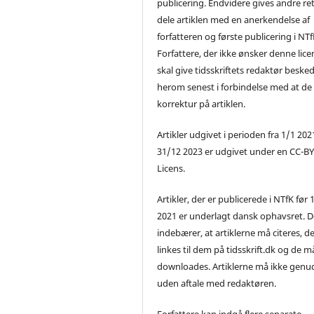
publicering. Endvidere gives andre ret 
dele artiklen med en anerkendelse af
forfatteren og første publicering i NTf
Forfattere, der ikke ønsker denne lice
skal give tidsskriftets redaktør beske
herom senest i forbindelse med at de
korrektur på artiklen.
Artikler udgivet i perioden fra 1/1 2021
31/12 2023 er udgivet under en CC-B
Licens.
Artikler, der er publicerede i NTfK før 
2021 er underlagt dansk ophavsret. D
indebærer, at artiklerne må citeres, d
linkes til dem på tidsskrift.dk og de m
downloades. Artiklerne må ikke genu
uden aftale med redaktøren.
Forfattere kan indgå flere separate