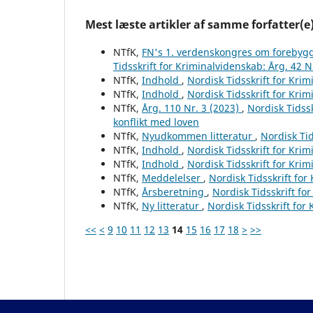
Mest læste artikler af samme forfatter(e
NTfK,
FN's 1. verdenskongres om forebygg
Tidsskrift for Kriminalvidenskab: Årg. 42 N
NTfK,
Indhold
,
Nordisk Tidsskrift for Krim
NTfK,
Indhold
,
Nordisk Tidsskrift for Krim
NTfK,
Årg. 110 Nr. 3 (2023)
,
Nordisk Tidssk
konflikt med loven
NTfK,
Nyudkommen litteratur
,
Nordisk Tid
NTfK,
Indhold
,
Nordisk Tidsskrift for Krim
NTfK,
Indhold
,
Nordisk Tidsskrift for Krim
NTfK,
Meddelelser
,
Nordisk Tidsskrift for
NTfK,
Årsberetning
,
Nordisk Tidsskrift fo
NTfK,
Ny litteratur
,
Nordisk Tidsskrift for
<<
<
9
10
11
12
13
14
15
16
17
18
>
>>