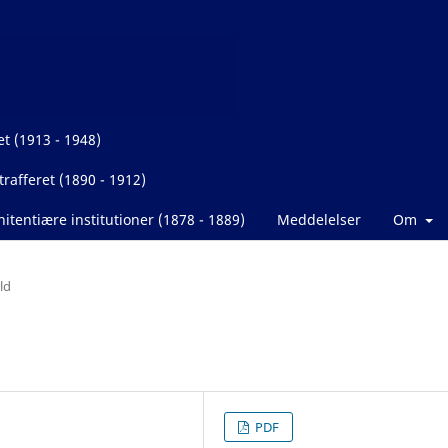
et (1913 - 1948)
rafferet (1890 - 1912)
itentiære institutioner (1878 - 1889)
Meddelelser
Om
ld
PDF