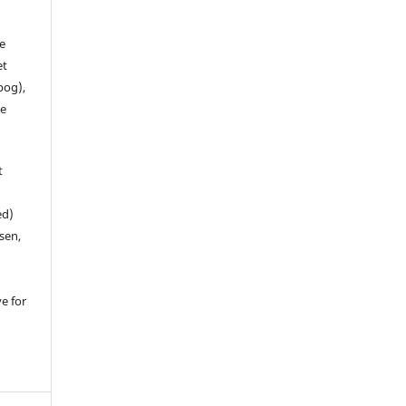
de
et
 bog),
te
t
ed)
sen,
ve for