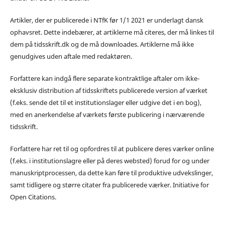
Artikler, der er publicerede i NTfK før 1/1 2021 er underlagt dansk
ophavsret. Dette indebærer, at artiklerne må citeres, der må linkes til
dem på tidsskrift.dk og de må downloades. Artiklerne må ikke
genudgives uden aftale med redaktøren.
Forfattere kan indgå flere separate kontraktlige aftaler om ikke-
eksklusiv distribution af tidsskriftets publicerede version af værket
(f.eks. sende det til et institutionslager eller udgive det i en bog),
med en anerkendelse af værkets første publicering i nærværende
tidsskrift.
Forfattere har ret til og opfordres til at publicere deres værker online
(f.eks. i institutionslagre eller på deres websted) forud for og under
manuskriptprocessen, da dette kan føre til produktive udvekslinger,
samt tidligere og større citater fra publicerede værker. Initiative for
Open Citations.