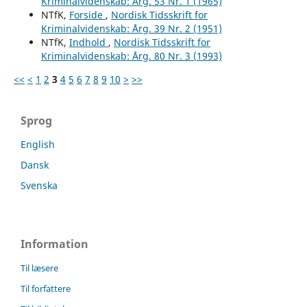
Kriminalvidenskab: Årg. 53 Nr. 1 (1965)
NTfK,
Forside
,
Nordisk Tidsskrift for
Kriminalvidenskab: Årg. 39 Nr. 2 (1951)
NTfK,
Indhold
,
Nordisk Tidsskrift for
Kriminalvidenskab: Årg. 80 Nr. 3 (1993)
<<
<
1
2
3
4
5
6
7
8
9
10
>
>>
Sprog
English
Dansk
Svenska
Information
Til læsere
Til forfattere