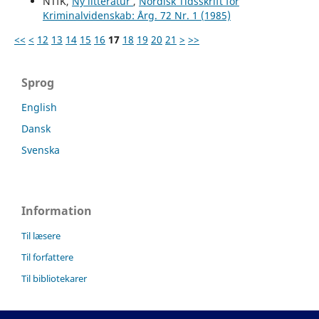
NTfK,
Ny litteratur
,
Nordisk Tidsskrift for
Kriminalvidenskab: Årg. 72 Nr. 1 (1985)
<<
<
12
13
14
15
16
17
18
19
20
21
>
>>
Sprog
English
Dansk
Svenska
Information
Til læsere
Til forfattere
Til bibliotekarer