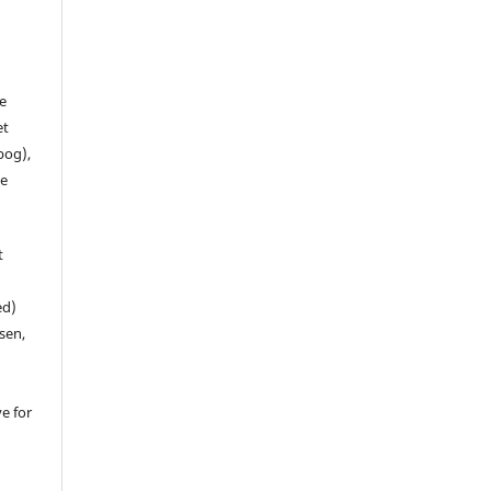
de
et
 bog),
te
t
ed)
sen,
ve for