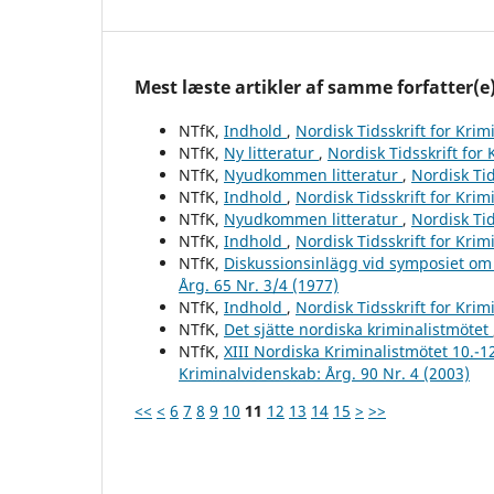
Mest læste artikler af samme forfatter(e
NTfK,
Indhold
,
Nordisk Tidsskrift for Krim
NTfK,
Ny litteratur
,
Nordisk Tidsskrift for
NTfK,
Nyudkommen litteratur
,
Nordisk Tid
NTfK,
Indhold
,
Nordisk Tidsskrift for Krim
NTfK,
Nyudkommen litteratur
,
Nordisk Tid
NTfK,
Indhold
,
Nordisk Tidsskrift for Krim
NTfK,
Diskussionsinlägg vid symposiet om
Årg. 65 Nr. 3/4 (1977)
NTfK,
Indhold
,
Nordisk Tidsskrift for Krim
NTfK,
Det sjätte nordiska kriminalistmötet
NTfK,
XIII Nordiska Kriminalistmötet 10.-1
Kriminalvidenskab: Årg. 90 Nr. 4 (2003)
<<
<
6
7
8
9
10
11
12
13
14
15
>
>>