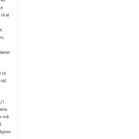
te
til at
K.
ns,
d
 læser
 til
Y-NC
1/1
ette
er må
å
dgives