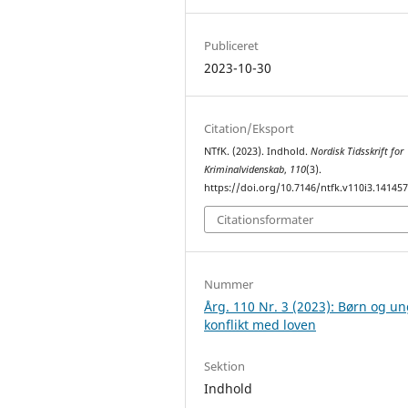
Publiceret
2023-10-30
Citation/Eksport
NTfK. (2023). Indhold.
Nordisk Tidsskrift for
Kriminalvidenskab
,
110
(3).
https://doi.org/10.7146/ntfk.v110i3.14145
Citationsformater
Nummer
Årg. 110 Nr. 3 (2023): Børn og un
konflikt med loven
Sektion
Indhold