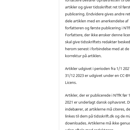
artikler og giver tidsskriftet ret til førs
publicering. Endvidere gives andre ret 
dele artiklen med en anerkendelse af
forfatteren og første publicering i NTf
Forfattere, der ikke ønsker denne lice
skal give tidsskriftets redaktør beske
herom senest i forbindelse med at de
korrektur på artiklen.
Artikler udgivet i perioden fra 1/1 2021
31/12 2023 er udgivet under en CC-B
Licens.
Artikler, der er publicerede i NTfK før 
2021 er underlagt dansk ophavsret. D
indebærer, at artiklerne må citeres, d
linkes til dem på tidsskrift.dk og de m
downloades. Artiklerne må ikke genu
uden aftale med redaktøren.