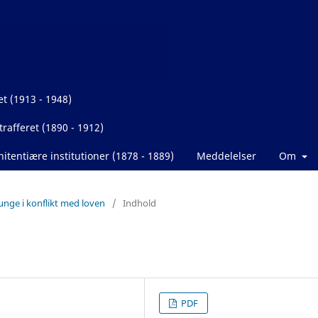
et (1913 - 1948)
rafferet (1890 - 1912)
itentiære institutioner (1878 - 1889)
Meddelelser
Om
 unge i konflikt med loven
/
Indhold
PDF