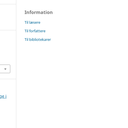
Information
Til læsere
Til forfattere
Til bibliotekarer
7
ge i