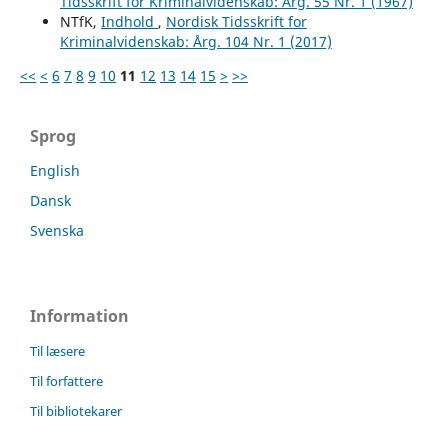
Tidsskrift for Kriminalvidenskab: Årg. 55 Nr. 1 (1967)
NTfK,
Indhold
,
Nordisk Tidsskrift for
Kriminalvidenskab: Årg. 104 Nr. 1 (2017)
<<
<
6
7
8
9
10
11
12
13
14
15
>
>>
Sprog
English
Dansk
Svenska
Information
Til læsere
Til forfattere
Til bibliotekarer