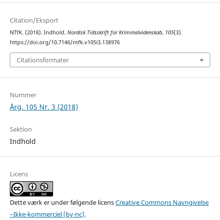
Citation/Eksport
NTfK. (2018). Indhold.
Nordisk Tidsskrift for Kriminalvidenskab
,
105
(3).
https://doi.org/10.7146/ntfk.v105i3.138976
Citationsformater
Nummer
Årg. 105 Nr. 3 (2018)
Sektion
Indhold
Licens
Dette værk er under følgende licens
Creative Commons Navngivelse
–Ikke-kommerciel (by-nc)
.