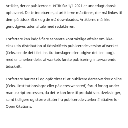
Artikler, der er publicerede i NTfK før 1/1 2021 er underlagt dansk
ophavsret. Dette indebærer, at artiklerne må citeres, der må linkes til
dem på tidsskrift.dk og de må downloades. Artiklerne må ikke
genudgives uden aftale med redaktøren.
Forfattere kan indgå flere separate kontraktlige aftaler om ikke-
eksklusiv distribution af tidsskriftets publicerede version af værket
(f.eks. sende det til et institutionslager eller udgive det i en bog),
med en anerkendelse af værkets første publicering i nærværende
tidsskrift.
Forfattere har ret til og opfordres til at publicere deres værker online
(f.eks. i institutionslagre eller på deres websted) forud for og under
manuskriptprocessen, da dette kan føre til produktive udvekslinger,
samt tidligere og større citater fra publicerede værker. Initiative for
Open Citations.