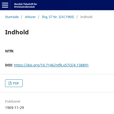
Startside
/
Arkiver
/
Årg. 57 Nr. 3/4 (1969)
/
Indhold
Indhold
NTfK
DOI:
https://doi.org/10.7146/ntfk.v57i3/4.138891
PDF
Publiceret
1969-11-29