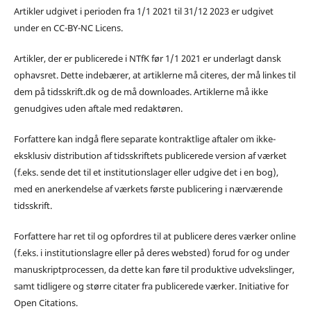
Artikler udgivet i perioden fra 1/1 2021 til 31/12 2023 er udgivet
under en CC-BY-NC Licens.
Artikler, der er publicerede i NTfK før 1/1 2021 er underlagt dansk
ophavsret. Dette indebærer, at artiklerne må citeres, der må linkes til
dem på tidsskrift.dk og de må downloades. Artiklerne må ikke
genudgives uden aftale med redaktøren.
Forfattere kan indgå flere separate kontraktlige aftaler om ikke-
eksklusiv distribution af tidsskriftets publicerede version af værket
(f.eks. sende det til et institutionslager eller udgive det i en bog),
med en anerkendelse af værkets første publicering i nærværende
tidsskrift.
Forfattere har ret til og opfordres til at publicere deres værker online
(f.eks. i institutionslagre eller på deres websted) forud for og under
manuskriptprocessen, da dette kan føre til produktive udvekslinger,
samt tidligere og større citater fra publicerede værker. Initiative for
Open Citations.