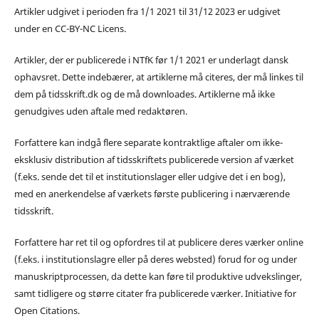
Artikler udgivet i perioden fra 1/1 2021 til 31/12 2023 er udgivet
under en CC-BY-NC Licens.
Artikler, der er publicerede i NTfK før 1/1 2021 er underlagt dansk
ophavsret. Dette indebærer, at artiklerne må citeres, der må linkes til
dem på tidsskrift.dk og de må downloades. Artiklerne må ikke
genudgives uden aftale med redaktøren.
Forfattere kan indgå flere separate kontraktlige aftaler om ikke-
eksklusiv distribution af tidsskriftets publicerede version af værket
(f.eks. sende det til et institutionslager eller udgive det i en bog),
med en anerkendelse af værkets første publicering i nærværende
tidsskrift.
Forfattere har ret til og opfordres til at publicere deres værker online
(f.eks. i institutionslagre eller på deres websted) forud for og under
manuskriptprocessen, da dette kan føre til produktive udvekslinger,
samt tidligere og større citater fra publicerede værker. Initiative for
Open Citations.