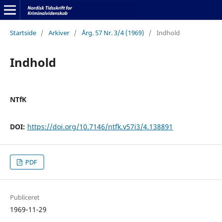
Startside
/
Arkiver
/
Årg. 57 Nr. 3/4 (1969)
/
Indhold
Indhold
NTfK
DOI:
https://doi.org/10.7146/ntfk.v57i3/4.138891
PDF
Publiceret
1969-11-29