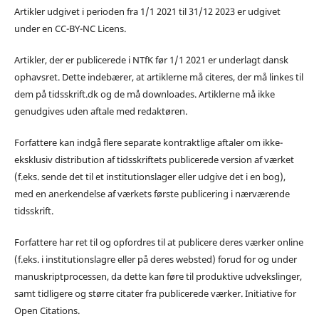
Artikler udgivet i perioden fra 1/1 2021 til 31/12 2023 er udgivet
under en CC-BY-NC Licens.
Artikler, der er publicerede i NTfK før 1/1 2021 er underlagt dansk
ophavsret. Dette indebærer, at artiklerne må citeres, der må linkes til
dem på tidsskrift.dk og de må downloades. Artiklerne må ikke
genudgives uden aftale med redaktøren.
Forfattere kan indgå flere separate kontraktlige aftaler om ikke-
eksklusiv distribution af tidsskriftets publicerede version af værket
(f.eks. sende det til et institutionslager eller udgive det i en bog),
med en anerkendelse af værkets første publicering i nærværende
tidsskrift.
Forfattere har ret til og opfordres til at publicere deres værker online
(f.eks. i institutionslagre eller på deres websted) forud for og under
manuskriptprocessen, da dette kan føre til produktive udvekslinger,
samt tidligere og større citater fra publicerede værker. Initiative for
Open Citations.