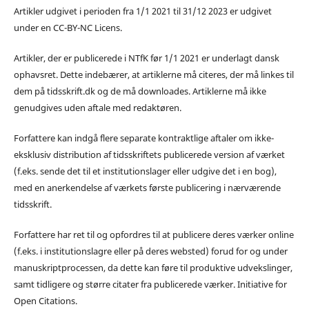
Artikler udgivet i perioden fra 1/1 2021 til 31/12 2023 er udgivet
under en CC-BY-NC Licens.
Artikler, der er publicerede i NTfK før 1/1 2021 er underlagt dansk
ophavsret. Dette indebærer, at artiklerne må citeres, der må linkes til
dem på tidsskrift.dk og de må downloades. Artiklerne må ikke
genudgives uden aftale med redaktøren.
Forfattere kan indgå flere separate kontraktlige aftaler om ikke-
eksklusiv distribution af tidsskriftets publicerede version af værket
(f.eks. sende det til et institutionslager eller udgive det i en bog),
med en anerkendelse af værkets første publicering i nærværende
tidsskrift.
Forfattere har ret til og opfordres til at publicere deres værker online
(f.eks. i institutionslagre eller på deres websted) forud for og under
manuskriptprocessen, da dette kan føre til produktive udvekslinger,
samt tidligere og større citater fra publicerede værker. Initiative for
Open Citations.