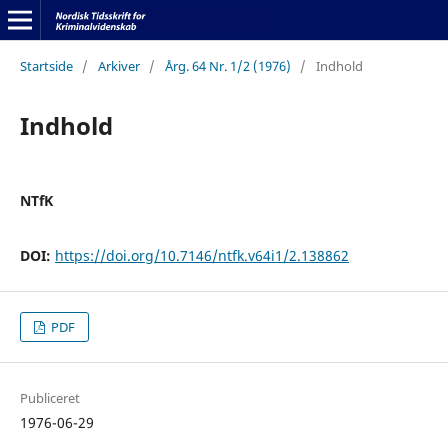
Startside
/
Arkiver
/
Årg. 64 Nr. 1/2 (1976)
/
Indhold
Indhold
NTfK
DOI:
https://doi.org/10.7146/ntfk.v64i1/2.138862
PDF
Publiceret
1976-06-29