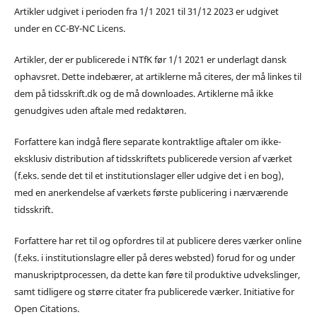
Artikler udgivet i perioden fra 1/1 2021 til 31/12 2023 er udgivet
under en CC-BY-NC Licens.
Artikler, der er publicerede i NTfK før 1/1 2021 er underlagt dansk
ophavsret. Dette indebærer, at artiklerne må citeres, der må linkes til
dem på tidsskrift.dk og de må downloades. Artiklerne må ikke
genudgives uden aftale med redaktøren.
Forfattere kan indgå flere separate kontraktlige aftaler om ikke-
eksklusiv distribution af tidsskriftets publicerede version af værket
(f.eks. sende det til et institutionslager eller udgive det i en bog),
med en anerkendelse af værkets første publicering i nærværende
tidsskrift.
Forfattere har ret til og opfordres til at publicere deres værker online
(f.eks. i institutionslagre eller på deres websted) forud for og under
manuskriptprocessen, da dette kan føre til produktive udvekslinger,
samt tidligere og større citater fra publicerede værker. Initiative for
Open Citations.