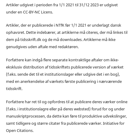
Artikler udgivet i perioden fra 1/1 2021 til 31/12 2023 er udgivet
under en CC-BY-NC Licens.
Artikler, der er publicerede i NTfK før 1/1 2021 er underlagt dansk
ophavsret. Dette indebærer, at artiklerne må citeres, der må linkes til
dem på tidsskrift.dk og de må downloades. Artiklerne må ikke
genudgives uden aftale med redaktøren.
Forfattere kan indgå flere separate kontraktlige aftaler om ikke-
eksklusiv distribution af tidsskriftets publicerede version af værket
(f.eks. sende det til et institutionslager eller udgive det i en bog),
med en anerkendelse af værkets første publicering i nærværende
tidsskrift.
Forfattere har ret til og opfordres til at publicere deres værker online
(f.eks. i institutionslagre eller på deres websted) forud for og under
manuskriptprocessen, da dette kan føre til produktive udvekslinger,
samt tidligere og større citater fra publicerede værker. Initiative for
Open Citations.