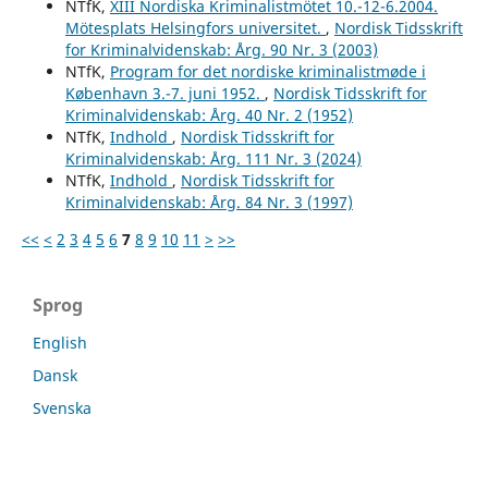
NTfK,
XIII Nordiska Kriminalistmötet 10.-12-6.2004.
Mötesplats Helsingfors universitet.
,
Nordisk Tidsskrift
for Kriminalvidenskab: Årg. 90 Nr. 3 (2003)
NTfK,
Program for det nordiske kriminalistmøde i
København 3.-7. juni 1952.
,
Nordisk Tidsskrift for
Kriminalvidenskab: Årg. 40 Nr. 2 (1952)
NTfK,
Indhold
,
Nordisk Tidsskrift for
Kriminalvidenskab: Årg. 111 Nr. 3 (2024)
NTfK,
Indhold
,
Nordisk Tidsskrift for
Kriminalvidenskab: Årg. 84 Nr. 3 (1997)
<<
<
2
3
4
5
6
7
8
9
10
11
>
>>
Sprog
English
Dansk
Svenska