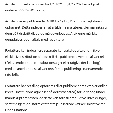
Artikler udgivet i perioden fra 1/1 2021 til 31/12 2023 er udgivet
under en CC-BY-NC Licens.
Artikler, der er publicerede i NTfK før 1/1 2021 er underlagt dansk
ophavsret. Dette indebærer, at artiklerne må citeres, der må linkes til
dem på tidsskrift.dk og de må downloades. Artiklerne må ikke
genudgives uden aftale med redaktøren.
Forfattere kan indgå flere separate kontraktlige aftaler om ikke-
eksklusiv distribution af tidsskriftets publicerede version af værket
(f.eks. sende det til et institutionslager eller udgive det i en bog),
med en anerkendelse af værkets første publicering i nærværende
tidsskrift.
Forfattere har ret til og opfordres til at publicere deres værker online
(f.eks. i institutionslagre eller på deres websted) forud for og under
manuskriptprocessen, da dette kan føre til produktive udvekslinger,
samt tidligere og større citater fra publicerede værker. Initiative for
Open Citations.