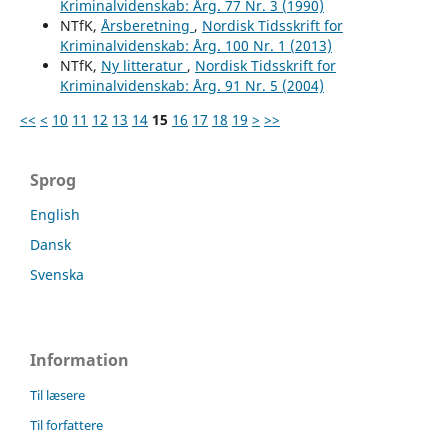
Kriminalvidenskab: Årg. 77 Nr. 3 (1990)
NTfK,
Årsberetning
,
Nordisk Tidsskrift for
Kriminalvidenskab: Årg. 100 Nr. 1 (2013)
NTfK,
Ny litteratur
,
Nordisk Tidsskrift for
Kriminalvidenskab: Årg. 91 Nr. 5 (2004)
<<
<
10
11
12
13
14
15
16
17
18
19
>
>>
Sprog
English
Dansk
Svenska
Information
Til læsere
Til forfattere