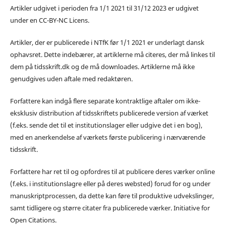
Artikler udgivet i perioden fra 1/1 2021 til 31/12 2023 er udgivet
under en CC-BY-NC Licens.
Artikler, der er publicerede i NTfK før 1/1 2021 er underlagt dansk
ophavsret. Dette indebærer, at artiklerne må citeres, der må linkes til
dem på tidsskrift.dk og de må downloades. Artiklerne må ikke
genudgives uden aftale med redaktøren.
Forfattere kan indgå flere separate kontraktlige aftaler om ikke-
eksklusiv distribution af tidsskriftets publicerede version af værket
(f.eks. sende det til et institutionslager eller udgive det i en bog),
med en anerkendelse af værkets første publicering i nærværende
tidsskrift.
Forfattere har ret til og opfordres til at publicere deres værker online
(f.eks. i institutionslagre eller på deres websted) forud for og under
manuskriptprocessen, da dette kan føre til produktive udvekslinger,
samt tidligere og større citater fra publicerede værker. Initiative for
Open Citations.