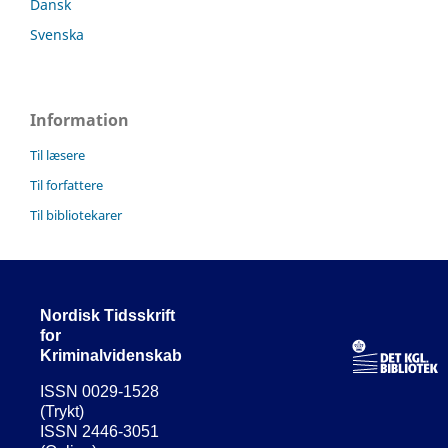
Dansk
Svenska
Information
Til læsere
Til forfattere
Til bibliotekarer
Nordisk Tidsskrift
for
Kriminalvidenskab
ISSN 0029-1528
(Trykt)
ISSN 2446-3051