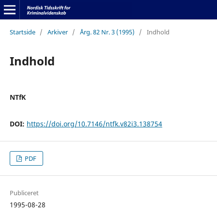
Startside
/
Arkiver
/
Årg. 82 Nr. 3 (1995)
/
Indhold
Indhold
NTfK
DOI:
https://doi.org/10.7146/ntfk.v82i3.138754
PDF
Publiceret
1995-08-28