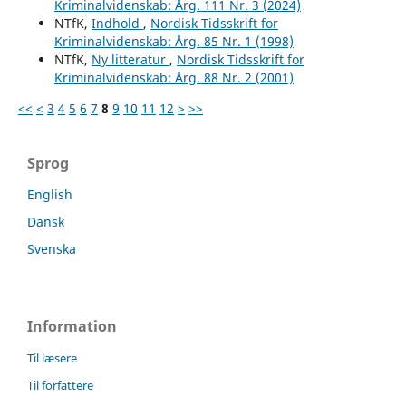
Kriminalvidenskab: Årg. 111 Nr. 3 (2024)
NTfK,
Indhold
,
Nordisk Tidsskrift for
Kriminalvidenskab: Årg. 85 Nr. 1 (1998)
NTfK,
Ny litteratur
,
Nordisk Tidsskrift for
Kriminalvidenskab: Årg. 88 Nr. 2 (2001)
<<
<
3
4
5
6
7
8
9
10
11
12
>
>>
Sprog
English
Dansk
Svenska
Information
Til læsere
Til forfattere