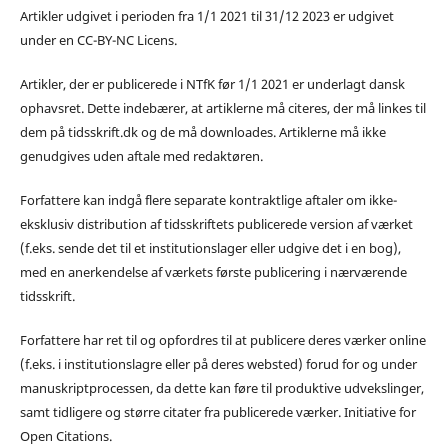
Artikler udgivet i perioden fra 1/1 2021 til 31/12 2023 er udgivet
under en CC-BY-NC Licens.
Artikler, der er publicerede i NTfK før 1/1 2021 er underlagt dansk
ophavsret. Dette indebærer, at artiklerne må citeres, der må linkes til
dem på tidsskrift.dk og de må downloades. Artiklerne må ikke
genudgives uden aftale med redaktøren.
Forfattere kan indgå flere separate kontraktlige aftaler om ikke-
eksklusiv distribution af tidsskriftets publicerede version af værket
(f.eks. sende det til et institutionslager eller udgive det i en bog),
med en anerkendelse af værkets første publicering i nærværende
tidsskrift.
Forfattere har ret til og opfordres til at publicere deres værker online
(f.eks. i institutionslagre eller på deres websted) forud for og under
manuskriptprocessen, da dette kan føre til produktive udvekslinger,
samt tidligere og større citater fra publicerede værker. Initiative for
Open Citations.