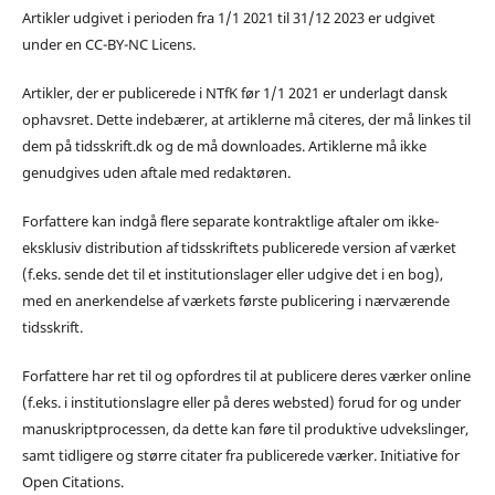
Artikler udgivet i perioden fra 1/1 2021 til 31/12 2023 er udgivet
under en CC-BY-NC Licens.
Artikler, der er publicerede i NTfK før 1/1 2021 er underlagt dansk
ophavsret. Dette indebærer, at artiklerne må citeres, der må linkes til
dem på tidsskrift.dk og de må downloades. Artiklerne må ikke
genudgives uden aftale med redaktøren.
Forfattere kan indgå flere separate kontraktlige aftaler om ikke-
eksklusiv distribution af tidsskriftets publicerede version af værket
(f.eks. sende det til et institutionslager eller udgive det i en bog),
med en anerkendelse af værkets første publicering i nærværende
tidsskrift.
Forfattere har ret til og opfordres til at publicere deres værker online
(f.eks. i institutionslagre eller på deres websted) forud for og under
manuskriptprocessen, da dette kan føre til produktive udvekslinger,
samt tidligere og større citater fra publicerede værker. Initiative for
Open Citations.