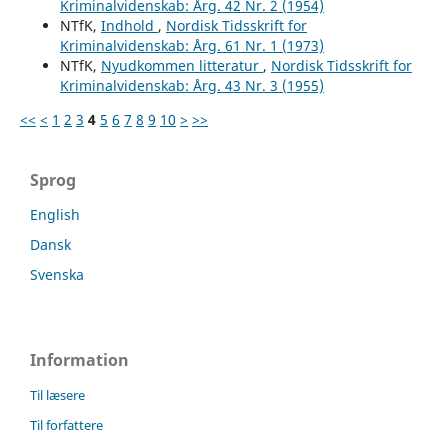
Kriminalvidenskab: Årg. 42 Nr. 2 (1954)
NTfK,
Indhold
,
Nordisk Tidsskrift for
Kriminalvidenskab: Årg. 61 Nr. 1 (1973)
NTfK,
Nyudkommen litteratur
,
Nordisk Tidsskrift for
Kriminalvidenskab: Årg. 43 Nr. 3 (1955)
<<
<
1
2
3
4
5
6
7
8
9
10
>
>>
Sprog
English
Dansk
Svenska
Information
Til læsere
Til forfattere