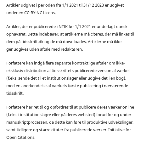
Artikler udgivet i perioden fra 1/1 2021 til 31/12 2023 er udgivet
under en CC-BY-NC Licens.
Artikler, der er publicerede i NTfK før 1/1 2021 er underlagt dansk
ophavsret. Dette indebærer, at artiklerne må citeres, der må linkes til
dem på tidsskrift.dk og de må downloades. Artiklerne må ikke
genudgives uden aftale med redaktøren.
Forfattere kan indgå flere separate kontraktlige aftaler om ikke-
eksklusiv distribution af tidsskriftets publicerede version af værket
(f.eks. sende det til et institutionslager eller udgive det i en bog),
med en anerkendelse af værkets første publicering i nærværende
tidsskrift.
Forfattere har ret til og opfordres til at publicere deres værker online
(f.eks. i institutionslagre eller på deres websted) forud for og under
manuskriptprocessen, da dette kan føre til produktive udvekslinger,
samt tidligere og større citater fra publicerede værker. Initiative for
Open Citations.