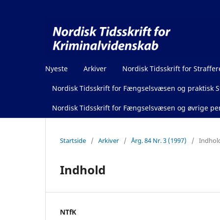
Nyeste
Arkiver
Nordisk Tidsskrift for Straffer
Nordisk Tidsskrift for Fængselsvæsen og praktisk St
Nordisk Tidsskrift for Fængselsvæsen og øvrige pen
Startside
/
Arkiver
/
Årg. 84 Nr. 3 (1997)
/
Indhol
Indhold
NTfK