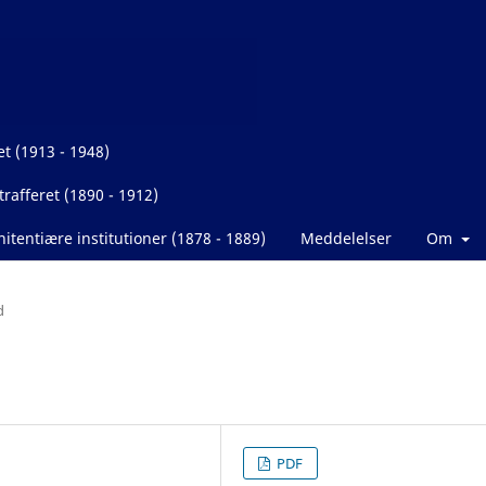
et (1913 - 1948)
rafferet (1890 - 1912)
itentiære institutioner (1878 - 1889)
Meddelelser
Om
d
PDF