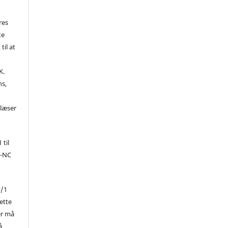
res
te
til at
K.
ns,
d
 læser
 til
Y-NC
1/1
ette
er må
å