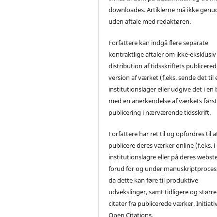
downloades. Artiklerne må ikke genu
uden aftale med redaktøren.
Forfattere kan indgå flere separate
kontraktlige aftaler om ikke-eksklusiv
distribution af tidsskriftets publicere
version af værket (f.eks. sende det til 
institutionslager eller udgive det i en
med en anerkendelse af værkets førs
publicering i nærværende tidsskrift.
Forfattere har ret til og opfordres til a
publicere deres værker online (f.eks. i
institutionslagre eller på deres webst
forud for og under manuskriptproces
da dette kan føre til produktive
udvekslinger, samt tidligere og større
citater fra publicerede værker. Initiati
Open Citations.