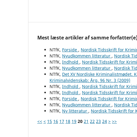
Mest læste artikler af samme forfatter(e
NTfK,
Forside
,
Nordisk Tidsskrift for Krim
NTfK,
Nyudkommen litteratur
,
Nordisk Tid
NTfK,
Indhold
,
Nordisk Tidsskrift for Krim
NTfK,
Nyudkommen litteratur
,
Nordisk Tid
NTfK,
Det XV Nordiske Kriminalistmødet. 
Kriminalvidenskab: Årg. 96 Nr. 3 (2009)
NTfK,
Indhold
,
Nordisk Tidsskrift for Krim
NTfK,
Indhold
,
Nordisk Tidsskrift for Krim
NTfK,
Forside
,
Nordisk Tidsskrift for Krim
NTfK,
Nyudkommen litteratur
,
Nordisk Tid
NTfK,
Ny litteratur
,
Nordisk Tidsskrift for
<<
<
15
16
17
18
19
20
21
22
23
24
>
>>