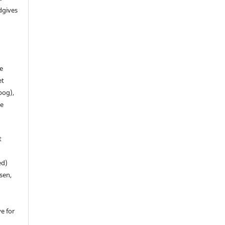
dgives
de
et
 bog),
te
t
ed)
sen,
ve for