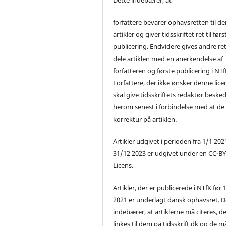
forfattere bevarer ophavsretten til de
artikler og giver tidsskriftet ret til førs
publicering. Endvidere gives andre ret 
dele artiklen med en anerkendelse af
forfatteren og første publicering i NTf
Forfattere, der ikke ønsker denne lice
skal give tidsskriftets redaktør beske
herom senest i forbindelse med at de
korrektur på artiklen.
Artikler udgivet i perioden fra 1/1 2021
31/12 2023 er udgivet under en CC-B
Licens.
Artikler, der er publicerede i NTfK før 
2021 er underlagt dansk ophavsret. D
indebærer, at artiklerne må citeres, d
linkes til dem på tidsskrift.dk og de m