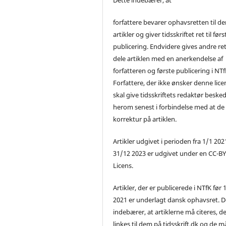
forfattere bevarer ophavsretten til de
artikler og giver tidsskriftet ret til førs
publicering. Endvidere gives andre ret 
dele artiklen med en anerkendelse af
forfatteren og første publicering i NTf
Forfattere, der ikke ønsker denne lice
skal give tidsskriftets redaktør beske
herom senest i forbindelse med at de
korrektur på artiklen.
Artikler udgivet i perioden fra 1/1 2021
31/12 2023 er udgivet under en CC-B
Licens.
Artikler, der er publicerede i NTfK før 
2021 er underlagt dansk ophavsret. D
indebærer, at artiklerne må citeres, d
linkes til dem på tidsskrift.dk og de m