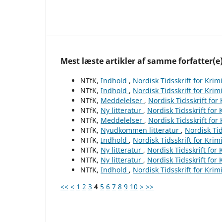
Mest læste artikler af samme forfatter(e
NTfK,
Indhold
,
Nordisk Tidsskrift for Krim
NTfK,
Indhold
,
Nordisk Tidsskrift for Krim
NTfK,
Meddelelser
,
Nordisk Tidsskrift for
NTfK,
Ny litteratur
,
Nordisk Tidsskrift for
NTfK,
Meddelelser
,
Nordisk Tidsskrift for
NTfK,
Nyudkommen litteratur
,
Nordisk Tid
NTfK,
Indhold
,
Nordisk Tidsskrift for Krim
NTfK,
Ny litteratur
,
Nordisk Tidsskrift for
NTfK,
Ny litteratur
,
Nordisk Tidsskrift for
NTfK,
Indhold
,
Nordisk Tidsskrift for Krim
<<
<
1
2
3
4
5
6
7
8
9
10
>
>>