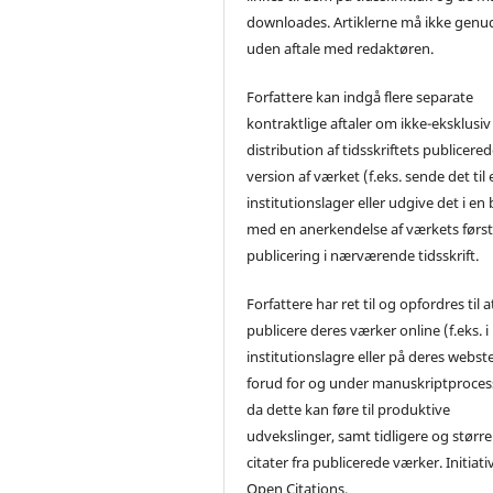
downloades. Artiklerne må ikke genu
uden aftale med redaktøren.
Forfattere kan indgå flere separate
kontraktlige aftaler om ikke-eksklusiv
distribution af tidsskriftets publicere
version af værket (f.eks. sende det til 
institutionslager eller udgive det i en
med en anerkendelse af værkets førs
publicering i nærværende tidsskrift.
Forfattere har ret til og opfordres til a
publicere deres værker online (f.eks. i
institutionslagre eller på deres webst
forud for og under manuskriptproces
da dette kan føre til produktive
udvekslinger, samt tidligere og større
citater fra publicerede værker. Initiati
Open Citations.