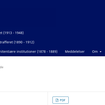
et (1913 - 1948)
rafferet (1890 - 1912)
itentiære institutioner (1878 - 1889)
Meddelelser
Om
ide
PDF