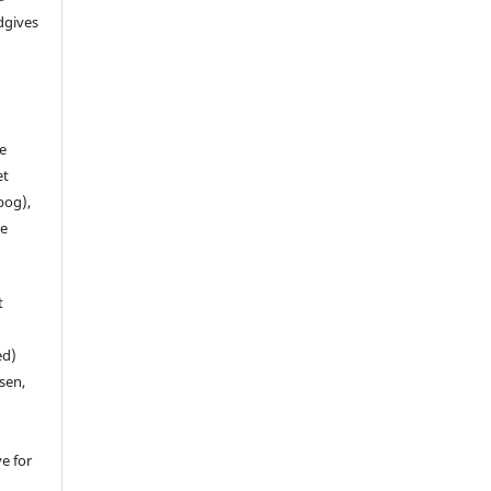
dgives
de
et
 bog),
te
t
ed)
sen,
ve for