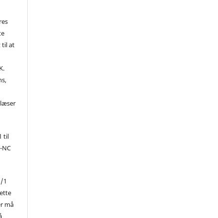
res
te
til at
K.
ns,
d
 læser
 til
Y-NC
1/1
ette
er må
å