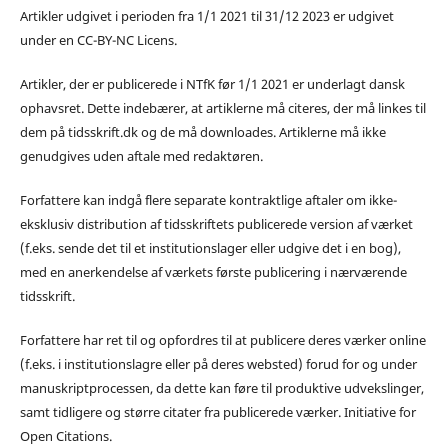
Artikler udgivet i perioden fra 1/1 2021 til 31/12 2023 er udgivet
under en CC-BY-NC Licens.
Artikler, der er publicerede i NTfK før 1/1 2021 er underlagt dansk
ophavsret. Dette indebærer, at artiklerne må citeres, der må linkes til
dem på tidsskrift.dk og de må downloades. Artiklerne må ikke
genudgives uden aftale med redaktøren.
Forfattere kan indgå flere separate kontraktlige aftaler om ikke-
eksklusiv distribution af tidsskriftets publicerede version af værket
(f.eks. sende det til et institutionslager eller udgive det i en bog),
med en anerkendelse af værkets første publicering i nærværende
tidsskrift.
Forfattere har ret til og opfordres til at publicere deres værker online
(f.eks. i institutionslagre eller på deres websted) forud for og under
manuskriptprocessen, da dette kan føre til produktive udvekslinger,
samt tidligere og større citater fra publicerede værker. Initiative for
Open Citations.