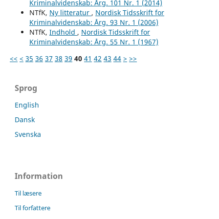
Kriminalvidenskab: Årg. 101 Nr. 1 (2014)
NTfK,
Ny litteratur
,
Nordisk Tidsskrift for
Kriminalvidenskab: Årg. 93 Nr. 1 (2006)
NTfK,
Indhold
,
Nordisk Tidsskrift for
Kriminalvidenskab: Årg. 55 Nr. 1 (1967)
<<
<
35
36
37
38
39
40
41
42
43
44
>
>>
Sprog
English
Dansk
Svenska
Information
Til læsere
Til forfattere