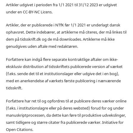
Artikler udgivet i perioden fra 1/1 2021 til 31/12 2023 er udgivet
under en CC-BY-NC Licens.
Artikler, der er publicerede i NTfK før 1/1 2021 er underlagt dansk
ophavsret. Dette indebærer, at artiklerne må citeres, der må linkes til
dem på tidsskrift.dk og de må downloades. Artiklerne må ikke
genudgives uden aftale med redaktøren.
Forfattere kan indgå flere separate kontraktlige aftaler om ikke-
eksklusiv distribution af tidsskriftets publicerede version af værket
(f.eks. sende det til et institutionslager eller udgive det i en bog),
med en anerkendelse af værkets første publicering i nærværende
tidsskrift.
Forfattere har ret til og opfordres til at publicere deres værker online
(f.eks. i institutionslagre eller på deres websted) forud for og under
manuskriptprocessen, da dette kan føre til produktive udvekslinger,
samt tidligere og større citater fra publicerede værker. Initiative for
Open Citations.