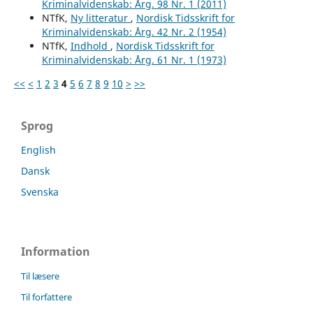
Kriminalvidenskab: Årg. 98 Nr. 1 (2011)
NTfK,
Ny litteratur
,
Nordisk Tidsskrift for
Kriminalvidenskab: Årg. 42 Nr. 2 (1954)
NTfK,
Indhold
,
Nordisk Tidsskrift for
Kriminalvidenskab: Årg. 61 Nr. 1 (1973)
<<
<
1
2
3
4
5
6
7
8
9
10
>
>>
Sprog
English
Dansk
Svenska
Information
Til læsere
Til forfattere