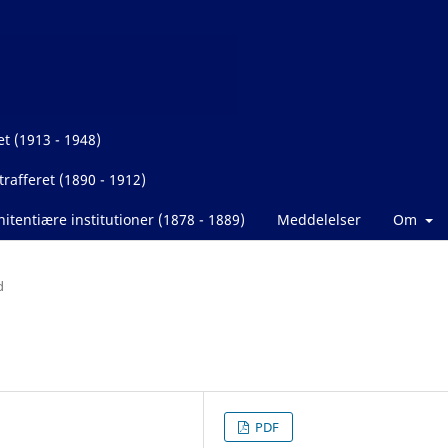
et (1913 - 1948)
rafferet (1890 - 1912)
itentiære institutioner (1878 - 1889)
Meddelelser
Om
d
PDF