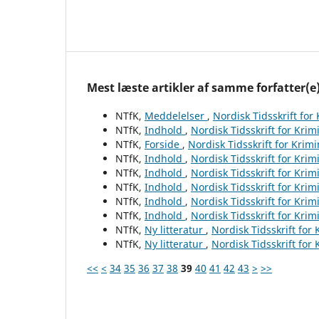
Mest læste artikler af samme forfatter(e
NTfK,
Meddelelser
,
Nordisk Tidsskrift for
NTfK,
Indhold
,
Nordisk Tidsskrift for Krim
NTfK,
Forside
,
Nordisk Tidsskrift for Krim
NTfK,
Indhold
,
Nordisk Tidsskrift for Krim
NTfK,
Indhold
,
Nordisk Tidsskrift for Krim
NTfK,
Indhold
,
Nordisk Tidsskrift for Krim
NTfK,
Indhold
,
Nordisk Tidsskrift for Krim
NTfK,
Indhold
,
Nordisk Tidsskrift for Krim
NTfK,
Ny litteratur
,
Nordisk Tidsskrift for
NTfK,
Ny litteratur
,
Nordisk Tidsskrift for
<<
<
34
35
36
37
38
39
40
41
42
43
>
>>