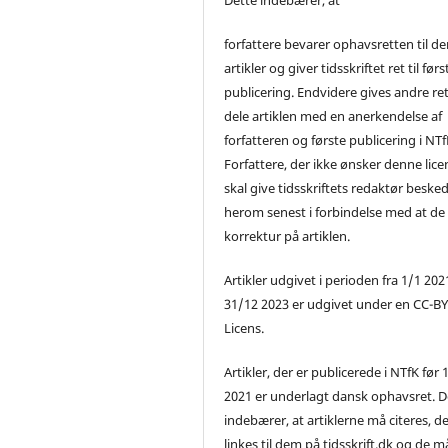
forfattere bevarer ophavsretten til de
artikler og giver tidsskriftet ret til førs
publicering. Endvidere gives andre ret 
dele artiklen med en anerkendelse af
forfatteren og første publicering i NTf
Forfattere, der ikke ønsker denne lice
skal give tidsskriftets redaktør beske
herom senest i forbindelse med at de
korrektur på artiklen.
Artikler udgivet i perioden fra 1/1 2021
31/12 2023 er udgivet under en CC-B
Licens.
Artikler, der er publicerede i NTfK før 
2021 er underlagt dansk ophavsret. D
indebærer, at artiklerne må citeres, d
linkes til dem på tidsskrift.dk og de m