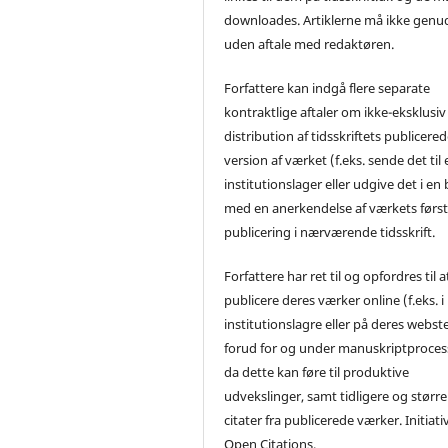
downloades. Artiklerne må ikke genu
uden aftale med redaktøren.
Forfattere kan indgå flere separate
kontraktlige aftaler om ikke-eksklusiv
distribution af tidsskriftets publicere
version af værket (f.eks. sende det til 
institutionslager eller udgive det i en
med en anerkendelse af værkets førs
publicering i nærværende tidsskrift.
Forfattere har ret til og opfordres til a
publicere deres værker online (f.eks. i
institutionslagre eller på deres webst
forud for og under manuskriptproces
da dette kan føre til produktive
udvekslinger, samt tidligere og større
citater fra publicerede værker. Initiati
Open Citations.