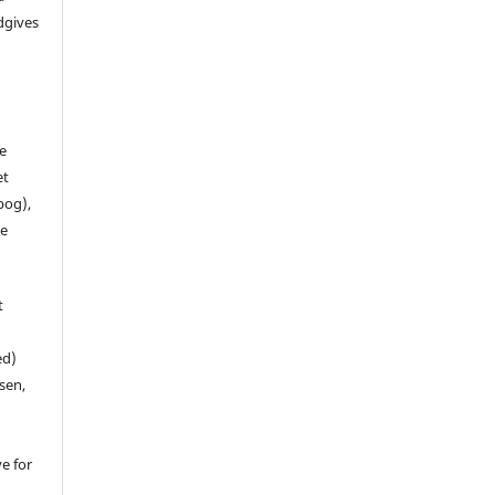
dgives
de
et
 bog),
te
t
ed)
sen,
ve for