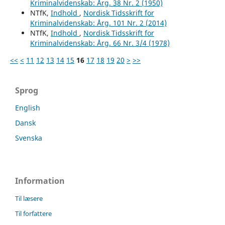
Kriminalvidenskab: Årg. 38 Nr. 2 (1950)
NTfK,
Indhold
,
Nordisk Tidsskrift for
Kriminalvidenskab: Årg. 101 Nr. 2 (2014)
NTfK,
Indhold
,
Nordisk Tidsskrift for
Kriminalvidenskab: Årg. 66 Nr. 3/4 (1978)
<<
<
11
12
13
14
15
16
17
18
19
20
>
>>
Sprog
English
Dansk
Svenska
Information
Til læsere
Til forfattere