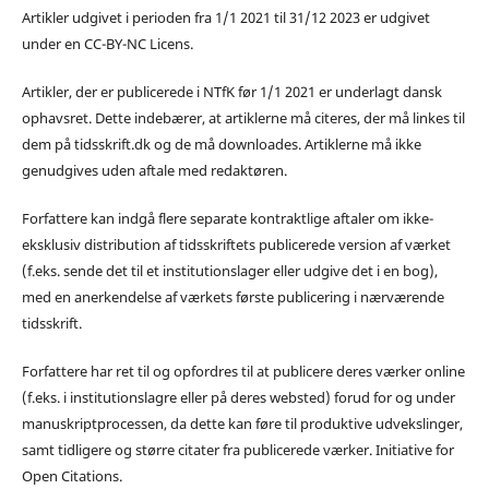
Artikler udgivet i perioden fra 1/1 2021 til 31/12 2023 er udgivet
under en CC-BY-NC Licens.
Artikler, der er publicerede i NTfK før 1/1 2021 er underlagt dansk
ophavsret. Dette indebærer, at artiklerne må citeres, der må linkes til
dem på tidsskrift.dk og de må downloades. Artiklerne må ikke
genudgives uden aftale med redaktøren.
Forfattere kan indgå flere separate kontraktlige aftaler om ikke-
eksklusiv distribution af tidsskriftets publicerede version af værket
(f.eks. sende det til et institutionslager eller udgive det i en bog),
med en anerkendelse af værkets første publicering i nærværende
tidsskrift.
Forfattere har ret til og opfordres til at publicere deres værker online
(f.eks. i institutionslagre eller på deres websted) forud for og under
manuskriptprocessen, da dette kan føre til produktive udvekslinger,
samt tidligere og større citater fra publicerede værker. Initiative for
Open Citations.