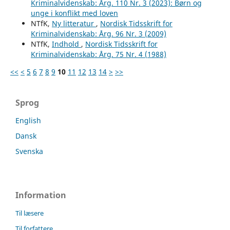
Kriminalvidenskab: Årg. 110 Nr. 3 (2023): Børn og
unge i konflikt med loven
NTfK,
Ny litteratur
,
Nordisk Tidsskrift for
Kriminalvidenskab: Årg. 96 Nr. 3 (2009)
NTfK,
Indhold
,
Nordisk Tidsskrift for
Kriminalvidenskab: Årg. 75 Nr. 4 (1988)
<<
<
5
6
7
8
9
10
11
12
13
14
>
>>
Sprog
English
Dansk
Svenska
Information
Til læsere
Til forfattere