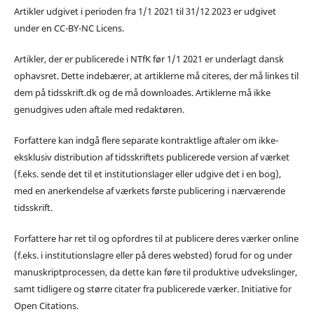
Artikler udgivet i perioden fra 1/1 2021 til 31/12 2023 er udgivet
under en CC-BY-NC Licens.
Artikler, der er publicerede i NTfK før 1/1 2021 er underlagt dansk
ophavsret. Dette indebærer, at artiklerne må citeres, der må linkes til
dem på tidsskrift.dk og de må downloades. Artiklerne må ikke
genudgives uden aftale med redaktøren.
Forfattere kan indgå flere separate kontraktlige aftaler om ikke-
eksklusiv distribution af tidsskriftets publicerede version af værket
(f.eks. sende det til et institutionslager eller udgive det i en bog),
med en anerkendelse af værkets første publicering i nærværende
tidsskrift.
Forfattere har ret til og opfordres til at publicere deres værker online
(f.eks. i institutionslagre eller på deres websted) forud for og under
manuskriptprocessen, da dette kan føre til produktive udvekslinger,
samt tidligere og større citater fra publicerede værker. Initiative for
Open Citations.