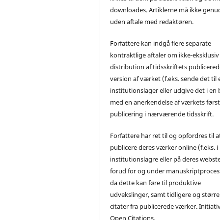
downloades. Artiklerne må ikke genu
uden aftale med redaktøren.
Forfattere kan indgå flere separate
kontraktlige aftaler om ikke-eksklusiv
distribution af tidsskriftets publicere
version af værket (f.eks. sende det til 
institutionslager eller udgive det i en
med en anerkendelse af værkets førs
publicering i nærværende tidsskrift.
Forfattere har ret til og opfordres til a
publicere deres værker online (f.eks. i
institutionslagre eller på deres webst
forud for og under manuskriptproces
da dette kan føre til produktive
udvekslinger, samt tidligere og større
citater fra publicerede værker. Initiati
Open Citations.