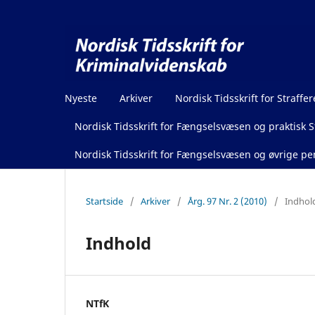
Nyeste
Arkiver
Nordisk Tidsskrift for Straffer
Nordisk Tidsskrift for Fængselsvæsen og praktisk St
Nordisk Tidsskrift for Fængselsvæsen og øvrige pen
Startside
/
Arkiver
/
Årg. 97 Nr. 2 (2010)
/
Indhol
Indhold
NTfK