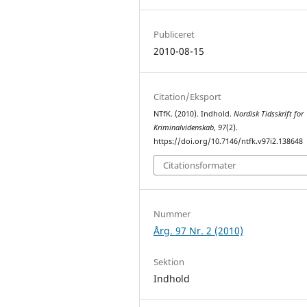
Publiceret
2010-08-15
Citation/Eksport
NTfK. (2010). Indhold.
Nordisk Tidsskrift for
Kriminalvidenskab
,
97
(2).
https://doi.org/10.7146/ntfk.v97i2.138648
Citationsformater
Nummer
Årg. 97 Nr. 2 (2010)
Sektion
Indhold