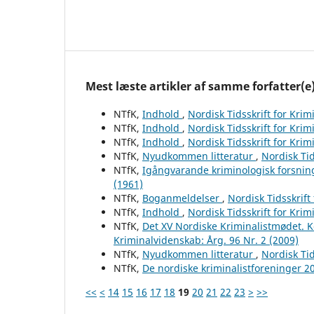
Mest læste artikler af samme forfatter(e
NTfK,
Indhold
,
Nordisk Tidsskrift for Krim
NTfK,
Indhold
,
Nordisk Tidsskrift for Krim
NTfK,
Indhold
,
Nordisk Tidsskrift for Krim
NTfK,
Nyudkommen litteratur
,
Nordisk Tid
NTfK,
Igångvarande kriminologisk forsnin
(1961)
NTfK,
Boganmeldelser
,
Nordisk Tidsskrift
NTfK,
Indhold
,
Nordisk Tidsskrift for Krim
NTfK,
Det XV Nordiske Kriminalistmødet. 
Kriminalvidenskab: Årg. 96 Nr. 2 (2009)
NTfK,
Nyudkommen litteratur
,
Nordisk Tid
NTfK,
De nordiske kriminalistforeninger 
<<
<
14
15
16
17
18
19
20
21
22
23
>
>>