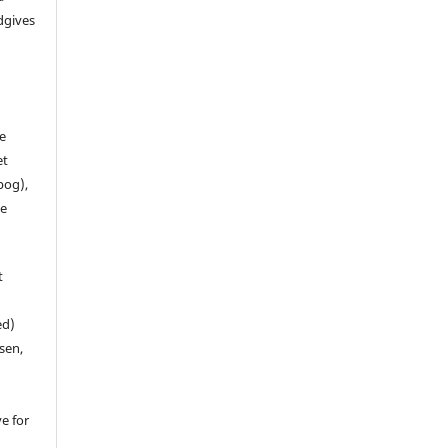
dgives
de
et
 bog),
te
t
ed)
sen,
ve for