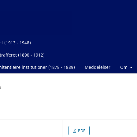
et (1913 - 1948)
rafferet (1890 - 1912)
itentiære institutioner (1878 - 1889)
Meddelelser
Om
d
PDF