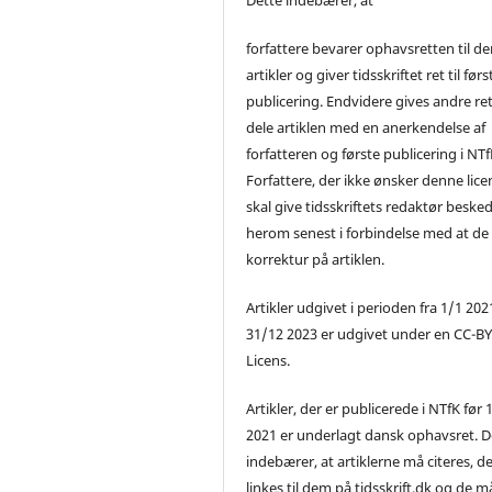
forfattere bevarer ophavsretten til de
artikler og giver tidsskriftet ret til førs
publicering. Endvidere gives andre ret 
dele artiklen med en anerkendelse af
forfatteren og første publicering i NTf
Forfattere, der ikke ønsker denne lice
skal give tidsskriftets redaktør beske
herom senest i forbindelse med at de
korrektur på artiklen.
Artikler udgivet i perioden fra 1/1 2021
31/12 2023 er udgivet under en CC-B
Licens.
Artikler, der er publicerede i NTfK før 
2021 er underlagt dansk ophavsret. D
indebærer, at artiklerne må citeres, d
linkes til dem på tidsskrift.dk og de m