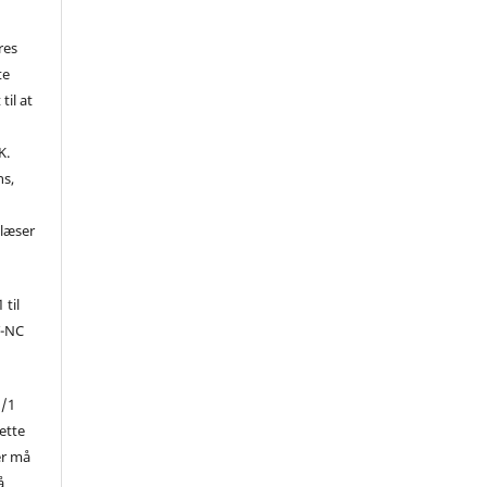
res
te
til at
K.
ns,
d
 læser
 til
Y-NC
1/1
ette
er må
å