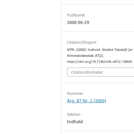
Publiceret
2000-06-29
Citation/Eksport
NTfK. (2000). Indhold.
Nordisk Tidsskrift for
Kriminalvidenskab
,
87
(2).
https://doi.org/10.7146/ntfk.v87i2.138645
Citationsformater
Nummer
Årg. 87 Nr. 2 (2000)
Sektion
Indhold