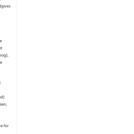
dgives
de
et
 bog),
te
t
ed)
sen,
ve for