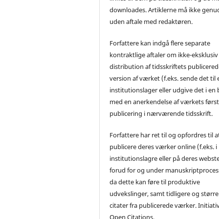
downloades. Artiklerne må ikke genu
uden aftale med redaktøren.
Forfattere kan indgå flere separate
kontraktlige aftaler om ikke-eksklusiv
distribution af tidsskriftets publicere
version af værket (f.eks. sende det til 
institutionslager eller udgive det i en
med en anerkendelse af værkets førs
publicering i nærværende tidsskrift.
Forfattere har ret til og opfordres til a
publicere deres værker online (f.eks. i
institutionslagre eller på deres webst
forud for og under manuskriptproces
da dette kan føre til produktive
udvekslinger, samt tidligere og større
citater fra publicerede værker. Initiati
Open Citations.