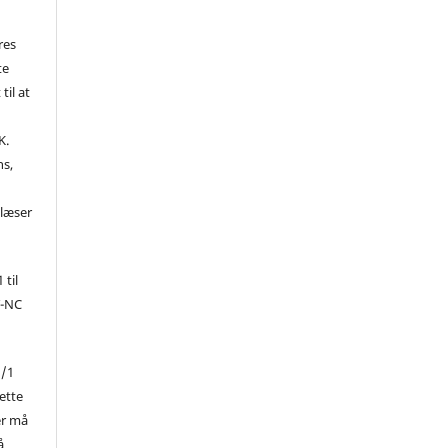
res
te
til at
K.
ns,
d
 læser
 til
Y-NC
1/1
ette
er må
å