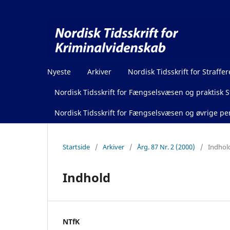
Nyeste
Arkiver
Nordisk Tidsskrift for Straffer
Nordisk Tidsskrift for Fængselsvæsen og praktisk St
Nordisk Tidsskrift for Fængselsvæsen og øvrige pen
Startside
/
Arkiver
/
Årg. 87 Nr. 2 (2000)
/
Indhol
Indhold
NTfK