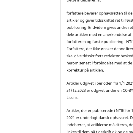
forfattere bevarer ophavsretten til de
artikler og giver tidsskriftet ret til førs
publicering. Endvidere gives andre ret 
dele artiklen med en anerkendelse af
forfatteren og første publicering i NTf
Forfattere, der ikke ønsker denne lice
skal give tidsskriftets redaktør beske
herom senest i forbindelse med at de
korrektur på artiklen.
Artikler udgivet i perioden fra 1/1 2021
31/12 2023 er udgivet under en CC-B
Licens.
Artikler, der er publicerede i NTfK før 
2021 er underlagt dansk ophavsret. D
indebærer, at artiklerne må citeres, d
linkes til dem på tidsskrift.dk og de m