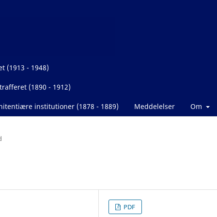
et (1913 - 1948)
rafferet (1890 - 1912)
itentiære institutioner (1878 - 1889)
Meddelelser
Om
d
PDF